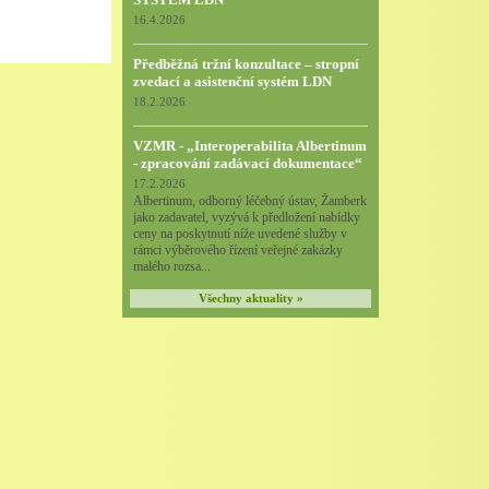
16.4.2026
Předběžná tržní konzultace – stropní
zvedací a asistenční systém LDN
18.2.2026
VZMR - „Interoperabilita Albertinum
- zpracování zadávací dokumentace“
17.2.2026
Albertinum, odborný léčebný ústav, Žamberk
jako zadavatel, vyzývá k předložení nabídky
ceny na poskytnutí níže uvedené služby v
rámci výběrového řízení veřejné zakázky
malého rozsa...
Všechny aktuality »