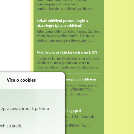
Žamberkpřijme do pracovního
poměru: Lékaře na oddělení psychiatrie ...
Lékař oddělení pneumologie a
ftizeologie (plicní oddělení)
Albertinum, odborný léčebný ústav, Žamberk
přijme do pracovního poměru: Lékaře na
oddělení pneumologie a ftizeologie (pl...
Všeobecná/praktická sestra na LDN
Přidejte se k nám Do našeho týmu přijmeme
všeobecnou nebo praktickou sestru na
lůžkové oddělení následné a dlouhodobé pé...
Všeobecná sestra na plicní oddělení
Více o cookies
Albertinum, odborný léčebný ústav, přijme
do pracovního poměru: VŠEOBECNÁ
SESTRA na oddělení pneumologie a
ftizeologiePr...
ě zpracováváme, k jakému
Logoped/klinický logoped
Albertinum, OLÚ, Žamberk
přijme
KLINICKÉHO LOGOPEDA Nab...
ých stránek.