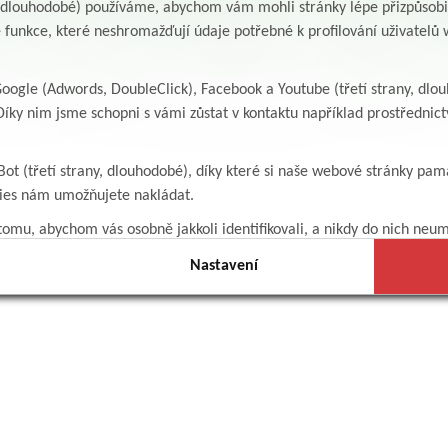
y, dlouhodobé) používáme, abychom vám mohli stránky lépe přizpůsobit
 funkce, které neshromažďují údaje potřebné k profilování uživatelů w
ogle (Adwords, DoubleClick), Facebook a Youtube (třetí strany, dlo
íky nim jsme schopni s vámi zůstat v kontaktu například prostředni
Bot (třetí strany, dlouhodobé), díky které si naše webové stránky pam
kies nám umožňujete nakládat.
omu, abychom vás osobně jakkoli identifikovali, a nikdy do nich neum
Nastavení