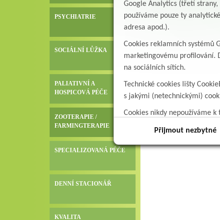
Google Analytics (třetí stran
používáme pouze ty analytické
PSYCHIATRIE
adresa apod.).
Cookies reklamních systémů Go
SOCIÁLNÍ LŮŽKA
marketingovému profilování. D
na sociálních sítích.
PALIATIVNÍ A
Technické cookies lišty Cookie
HOSPICOVÁ PÉČE
s jakými (netechnickými) coo
Cookies nikdy nepoužíváme k t
ZOOTERAPIE /
data.
FARMINGTERAPIE
Přijmout nezbytné
SPECIALIZOVANÁ PÉČE
DENNÍ STACIONÁŘ
KVALITA