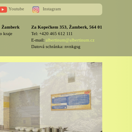
Youtube
Instagram
v, Žamberk
Za Kopečkem 353, Žamberk, 564 01
o kraje
Tel: +420 465 612 111
E-mail:
albertinum@albertinum.cz
Datová schránka: nvnkgsg