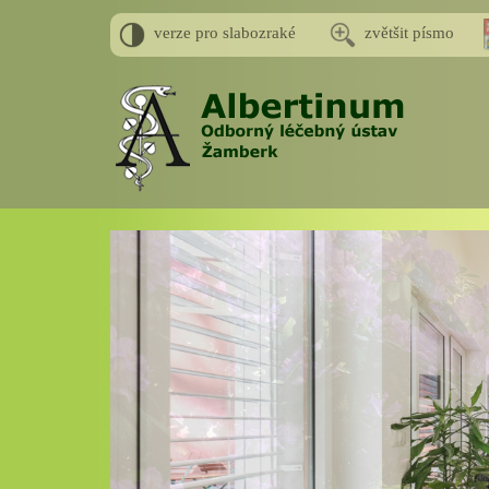
verze pro slabozraké
zvětšit písmo