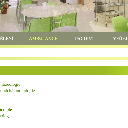
ĚLENÍ
AMBULANCE
PACIENT
VEŘEJ
ftizeologie
klinická imunologie
terapie
holog