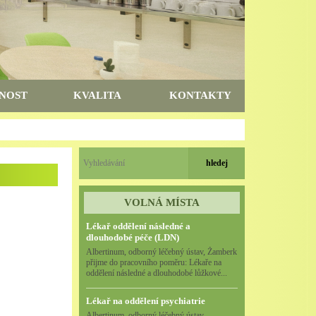
NOST
KVALITA
KONTAKTY
VOLNÁ MÍSTA
Lékař oddělení následné a
dlouhodobé péče (LDN)
Albertinum, odborný léčebný ústav, Žamberk
přijme do pracovního poměru: Lékaře na
oddělení následné a dlouhodobé lůžkové...
Lékař na oddělení psychiatrie
Albertinum, odborný léčebný ústav,