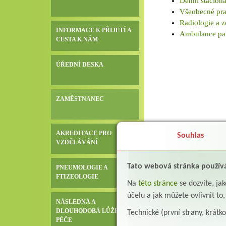
Denní stacioná
Všeobecné prak
Radiologie a 
INFORMACE K PŘIJETÍ A
Ambulance pal
CESTA K NÁM
ÚŘEDNÍ DESKA
ZAMĚSTNANEC
AKREDITACE PRO
Souhlas
VZDĚLÁVÁNÍ
Tato webová stránka použív
PNEUMOLOGIE A
FTIZEOLOGIE
Na
této stránce
se dozvíte, j
účelu a jak můžete ovlivnit to
NÁSLEDNÁ A
DLOUHODOBÁ LŮŽKOVÁ
Technické (první strany, krátk
PÉČE