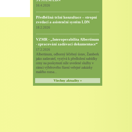
16.4.2026
Předběžná tržní konzultace – stropní
zvedací a asistenční systém LDN
18.2.2026
VZMR - „Interoperabilita Albertinum
- zpracování zadávací dokumentace“
17.2.2026
Albertinum, odborný léčebný ústav, Žamberk
jako zadavatel, vyzývá k předložení nabídky
ceny na poskytnutí níže uvedené služby v
rámci výběrového řízení veřejné zakázky
malého rozsa...
Všechny aktuality »