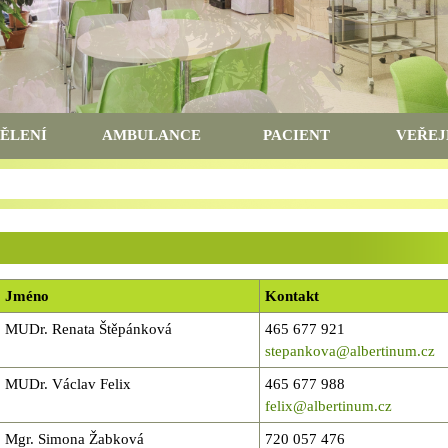
ĚLENÍ
AMBULANCE
PACIENT
VEŘEJ
Jméno
Kontakt
MUDr. Renata Štěpánková
465 677 921
stepankova@albertinum.cz
MUDr. Václav Felix
465 677 988
felix@albertinum.cz
Mgr. Simona Žabková
720 057 476