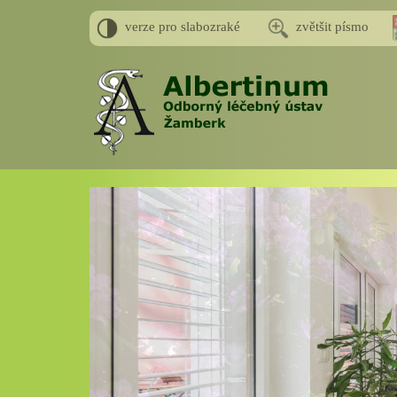
verze pro slabozraké
zvětšit písmo