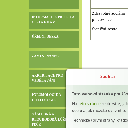
Zdravotně sociální
INFORMACE K PŘIJETÍ A
pracovnice
CESTA K NÁM
Staniční sestra
ÚŘEDNÍ DESKA
ZAMĚSTNANEC
AKREDITACE PRO
Souhlas
VZDĚLÁVÁNÍ
Tato webová stránka použív
PNEUMOLOGIE A
FTIZEOLOGIE
Na
této stránce
se dozvíte, j
účelu a jak můžete ovlivnit to
NÁSLEDNÁ A
DLOUHODOBÁ LŮŽKOVÁ
Technické (první strany, krátk
PÉČE