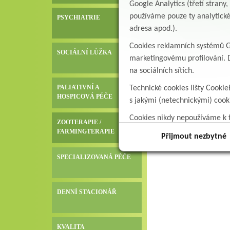
Google Analytics (třetí stran
používáme pouze ty analytické
PSYCHIATRIE
adresa apod.).
Cookies reklamních systémů Go
SOCIÁLNÍ LŮŽKA
marketingovému profilování. D
na sociálních sítích.
PALIATIVNÍ A
Technické cookies lišty Cookie
HOSPICOVÁ PÉČE
s jakými (netechnickými) coo
Cookies nikdy nepoužíváme k t
ZOOTERAPIE /
data.
FARMINGTERAPIE
Přijmout nezbytné
SPECIALIZOVANÁ PÉČE
DENNÍ STACIONÁŘ
KVALITA