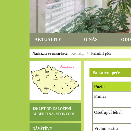
AKTUALITY
O NÁS
ODD
Nacházíte se na stránce:
Kontakty
Paliativní péče
Paliativní péče
Pozice
Primář
120 LET OD ZALOŽENÍ
Ošetřující lékař
ALBERTINA / SPONZOŘI
Vrchní sestra
NÁVŠTĚVY