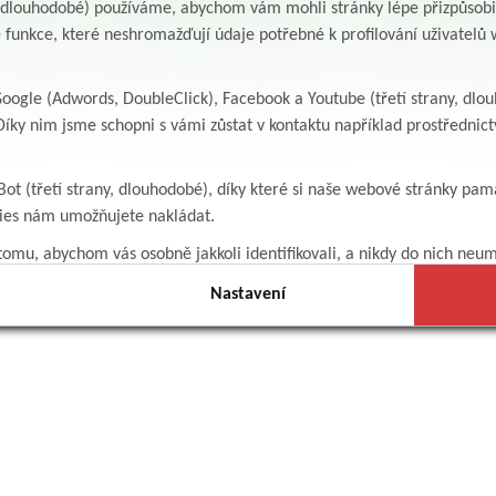
y, dlouhodobé) používáme, abychom vám mohli stránky lépe přizpůsobit
 funkce, které neshromažďují údaje potřebné k profilování uživatelů w
ogle (Adwords, DoubleClick), Facebook a Youtube (třetí strany, dlo
íky nim jsme schopni s vámi zůstat v kontaktu například prostředni
Bot (třetí strany, dlouhodobé), díky které si naše webové stránky pam
kies nám umožňujete nakládat.
omu, abychom vás osobně jakkoli identifikovali, a nikdy do nich neum
Nastavení