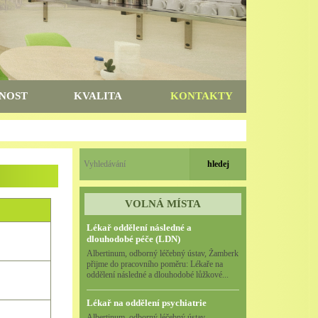
NOST
KVALITA
KONTAKTY
VOLNÁ MÍSTA
Lékař oddělení následné a
dlouhodobé péče (LDN)
Albertinum, odborný léčebný ústav, Žamberk
přijme do pracovního poměru: Lékaře na
oddělení následné a dlouhodobé lůžkové...
Lékař na oddělení psychiatrie
Albertinum, odborný léčebný ústav,