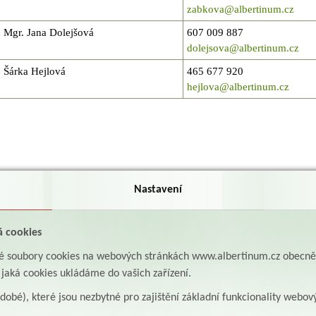
zabkova@albertinum.cz
Mgr. Jana Dolejšová
607 009 887
dolejsova@albertinum.cz
Šárka Hejlová
465 677 920
hejlova@albertinum.cz
Nastavení
á cookies
aké soubory cookies na webových stránkách www.albertinum.cz obecn
, jaká cookies ukládáme do vašich zařízení.
odobé), které jsou nezbytné pro zajištění základní funkcionality webov