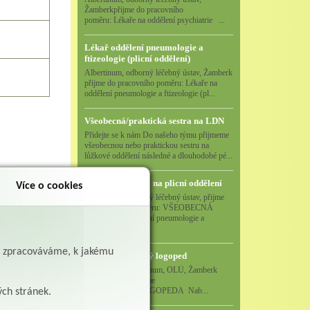
Žamberkpřijme do pracovního
poměru: Lékaře na oddělení psychiatrie ...
Lékař oddělení pneumologie a
ftizeologie (plicní oddělení)
Albertinum, odborný léčebný ústav, Žamberk
přijme do pracovního poměru: Lékaře na
oddělení pneumologie a ftizeologie (pl...
Všeobecná/praktická sestra na LDN
Přidejte se k nám Do našeho týmu přijmeme
všeobecnou nebo praktickou sestru na
lůžkové oddělení následné a dlouhodobé pé...
Všeobecná sestra na plicní oddělení
Více o cookies
Albertinum, odborný léčebný ústav, přijme
do pracovního poměru: VŠEOBECNÁ
SESTRA na oddělení pneumologie a
ftizeologiePr...
ě zpracováváme, k jakému
Logoped/klinický logoped
Albertinum, OLÚ, Žamberk
přijme
KLINICKÉHO LOGOPEDA Nab...
ých stránek.