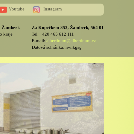
Youtube
Instagram
v, Žamberk
Za Kopečkem 353, Žamberk, 564 01
o kraje
Tel: +420 465 612 111
E-mail:
albertinum@albertinum.cz
Datová schránka: nvnkgsg