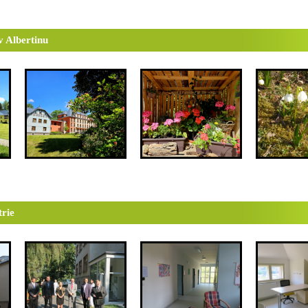
 Albertinu
rie