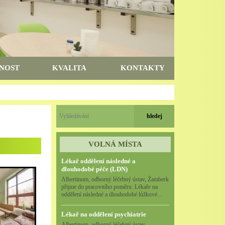
NOST
KVALITA
KONTAKTY
VOLNÁ MÍSTA
Lékař oddělení následné a
dlouhodobé péče (LDN)
Albertinum, odborný léčebný ústav, Žamberk
přijme do pracovního poměru: Lékaře na
oddělení následné a dlouhodobé lůžkové...
Lékař na oddělení psychiatrie
Albertinum, odborný léčebný ústav,