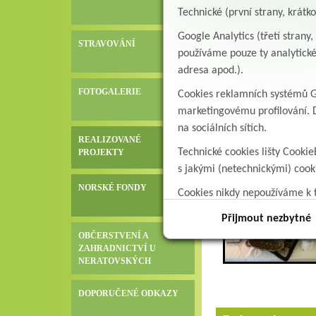
Technické (první strany, krátk
Google Analytics (třetí stran
STRAVOVÁNÍ
používáme pouze ty analytické
adresa apod.).
FOTOGALERIE
Cookies reklamních systémů Go
marketingovému profilování. D
na sociálních sítích.
REALIZOVANÉ
Sociální lůžka
Technické cookies lišty Cookie
PROJEKTY
s jakými (netechnickými) coo
NORSKÉ FONDY
Cookies nikdy nepoužíváme k t
data.
Přijmout nezbytné
OBČERSTVENÍ A
ZAHRADNICTVÍ U
NERATOVSKÝCH
DOPORUČENÉ ODKAZY