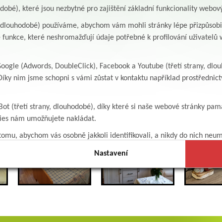
odobé), které jsou nezbytné pro zajištění základní funkcionality webov
y, dlouhodobé) používáme, abychom vám mohli stránky lépe přizpůsobit
 funkce, které neshromažďují údaje potřebné k profilování uživatelů w
ogle (Adwords, DoubleClick), Facebook a Youtube (třetí strany, dlo
íky nim jsme schopni s vámi zůstat v kontaktu například prostředni
Bot (třetí strany, dlouhodobé), díky které si naše webové stránky pam
kies nám umožňujete nakládat.
omu, abychom vás osobně jakkoli identifikovali, a nikdy do nich neum
Nastavení