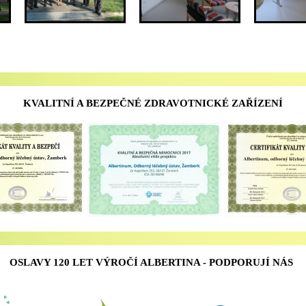
KVALITNÍ A BEZPEČNÉ ZDRAVOTNICKÉ ZAŘÍZENÍ
OSLAVY 120 LET VÝROČÍ ALBERTINA - PODPORUJÍ NÁS