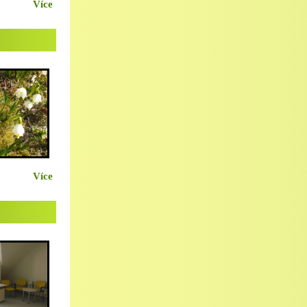
Více
Více