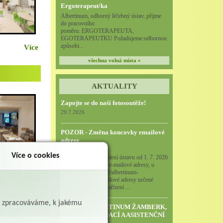
Ergoterapeut/ka
Albertinum, odborný léčebný ústav, přijme
do pracovního
poměru: ERGOTERAPEUTA,
EGOTERAPEUTKU Požadujeme:odbornou
způsobi...
Více
všechna volná místa »
AKTUALITY
Zapojte se do naší fotosoutěže!
29.7.2026
POZOR - Změna koncovky emailové
adresy
15.6.2026
Více o cookies
Podle rozhodnutí vedení ústavu od 1. 7. 2026
již nebudou funkční e-mailové adresy, u
Více
nichž je koncovka: @albertinum-
olu.cz Všechny emailové adresy určené
směrem do našeho zařízení ...
ě zpracováváme, k jakému
VZMR – ALBERTINUM ŽAMBERK,
STROPNÍ ZVEDACÍ A ASISTENČNÍ
SYSTÉM LDN