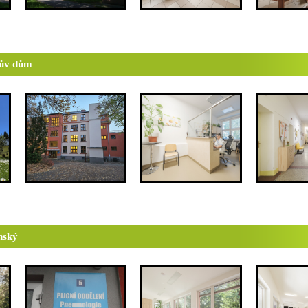
lův dům
nský