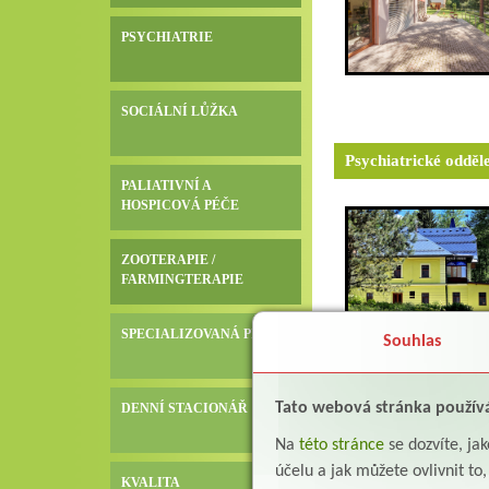
PSYCHIATRIE
SOCIÁLNÍ LŮŽKA
Psychiatrické odděl
PALIATIVNÍ A
HOSPICOVÁ PÉČE
ZOOTERAPIE /
FARMINGTERAPIE
SPECIALIZOVANÁ PÉČE
Souhlas
Tato webová stránka použív
DENNÍ STACIONÁŘ
Paliativní a hospico
Na
této stránce
se dozvíte, j
účelu a jak můžete ovlivnit to
KVALITA