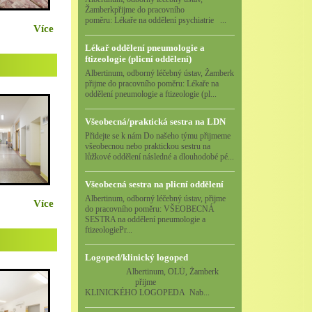
Žamberkpřijme do pracovního
poměru: Lékaře na oddělení psychiatrie ...
Více
Lékař oddělení pneumologie a
ftizeologie (plicní oddělení)
Albertinum, odborný léčebný ústav, Žamberk
přijme do pracovního poměru: Lékaře na
oddělení pneumologie a ftizeologie (pl...
Všeobecná/praktická sestra na LDN
Přidejte se k nám Do našeho týmu přijmeme
všeobecnou nebo praktickou sestru na
lůžkové oddělení následné a dlouhodobé pé...
Všeobecná sestra na plicní oddělení
Albertinum, odborný léčebný ústav, přijme
Více
do pracovního poměru: VŠEOBECNÁ
SESTRA na oddělení pneumologie a
ftizeologiePr...
Logoped/klinický logoped
Albertinum, OLÚ, Žamberk
přijme
KLINICKÉHO LOGOPEDA Nab...