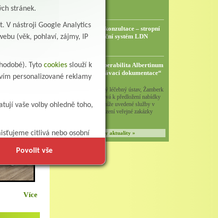
ých stránek.
16.4.2026
. V nástroji Google Analytics
Předběžná tržní konzultace – stropní
zvedací a asistenční systém LDN
ebu (věk, pohlaví, zájmy, IP
18.2.2026
uhodobé). Tyto
cookies
VZMR - „Interoperabilita Albertinum
slouží k
Více
- zpracování zadávací dokumentace“
ctvím personalizované reklamy
17.2.2026
Albertinum, odborný léčebný ústav, Žamberk
jako zadavatel, vyzývá k předložení nabídky
ceny na poskytnutí níže uvedené služby v
atují vaše volby ohledně toho,
rámci výběrového řízení veřejné zakázky
malého rozsa...
isťujeme citlivá nebo osobní
Všechny aktuality »
Povolit vše
Více