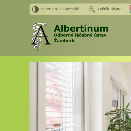
verze pro slabozraké
zvětšit písmo