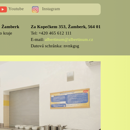
Youtube
Instagram
v, Žamberk
Za Kopečkem 353, Žamberk, 564 01
o kraje
Tel: +420 465 612 111
E-mail:
albertinum@albertinum.cz
Datová schránka: nvnkgsg