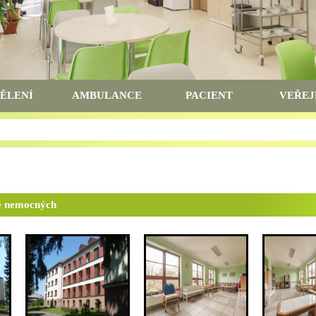
ĚLENÍ
AMBULANCE
PACIENT
VEŘEJ
ě nemocných