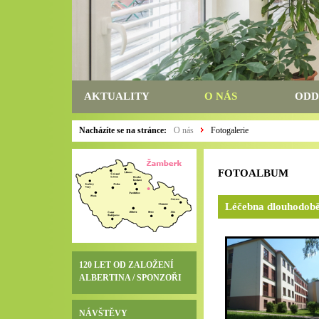
AKTUALITY
O NÁS
ODD
Nacházíte se na stránce:
O nás
Fotogalerie
FOTOALBUM
Léčebna dlouhodob
120 LET OD ZALOŽENÍ
ALBERTINA / SPONZOŘI
NÁVŠTĚVY