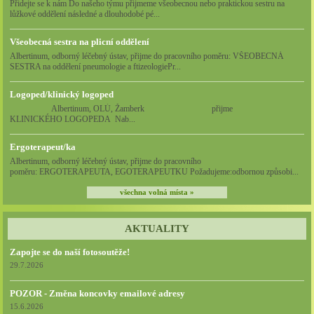
Přidejte se k nám Do našeho týmu přijmeme všeobecnou nebo praktickou sestru na
lůžkové oddělení následné a dlouhodobé pé...
Všeobecná sestra na plicní oddělení
Albertinum, odborný léčebný ústav, přijme do pracovního poměru: VŠEOBECNÁ
SESTRA na oddělení pneumologie a ftizeologiePr...
Logoped/klinický logoped
Albertinum, OLÚ, Žamberk přijme
KLINICKÉHO LOGOPEDA Nab...
Ergoterapeut/ka
Albertinum, odborný léčebný ústav, přijme do pracovního
poměru: ERGOTERAPEUTA, EGOTERAPEUTKU Požadujeme:odbornou způsobi...
všechna volná místa »
AKTUALITY
Zapojte se do naší fotosoutěže!
29.7.2026
POZOR - Změna koncovky emailové adresy
15.6.2026