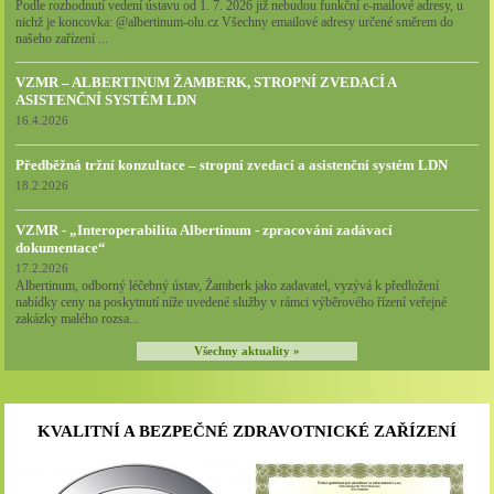
Podle rozhodnutí vedení ústavu od 1. 7. 2026 již nebudou funkční e-mailové adresy, u
nichž je koncovka: @albertinum-olu.cz Všechny emailové adresy určené směrem do
našeho zařízení ...
VZMR – ALBERTINUM ŽAMBERK, STROPNÍ ZVEDACÍ A
ASISTENČNÍ SYSTÉM LDN
16.4.2026
Předběžná tržní konzultace – stropní zvedací a asistenční systém LDN
18.2.2026
VZMR - „Interoperabilita Albertinum - zpracování zadávací
dokumentace“
17.2.2026
Albertinum, odborný léčebný ústav, Žamberk jako zadavatel, vyzývá k předložení
nabídky ceny na poskytnutí níže uvedené služby v rámci výběrového řízení veřejné
zakázky malého rozsa...
Všechny aktuality »
KVALITNÍ A BEZPEČNÉ ZDRAVOTNICKÉ ZAŘÍZENÍ