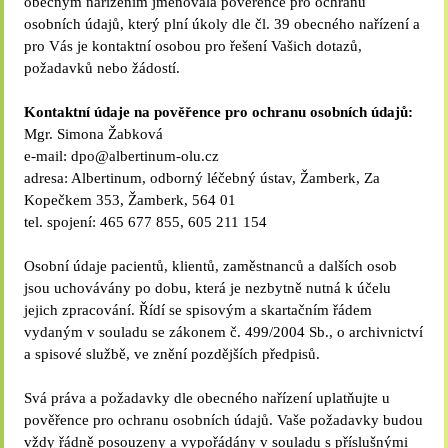
obecným nařízením jmenovala pověřence pro ochranu
osobních údajů, který plní úkoly dle čl. 39 obecného nařízení a
pro Vás je kontaktní osobou pro řešení Vašich dotazů,
požadavků nebo žádostí.
Kontaktní údaje na pověřence pro ochranu osobních údajů:
Mgr. Simona Žabková
e-mail: dpo@albertinum-olu.cz
adresa: Albertinum, odborný léčebný ústav, Žamberk, Za
Kopečkem 353, Žamberk, 564 01
tel. spojení: 465 677 855, 605 211 154
Osobní údaje pacientů, klientů, zaměstnanců a dalších osob
jsou uchovávány po dobu, která je nezbytně nutná k účelu
jejich zpracování. Řídí se spisovým a skartačním řádem
vydaným v souladu se zákonem č. 499/2004 Sb., o archivnictví
a spisové službě, ve znění pozdějších předpisů.
Svá práva a požadavky dle obecného nařízení uplatňujte u
pověřence pro ochranu osobních údajů. Vaše požadavky budou
vždy řádně posouzeny a vypořádány v souladu s příslušnými