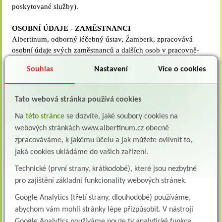
poskytované služby).
OSOBNÍ ÚDAJE - ZAMĚSTNANCI
Albertinum, odborný léčebný ústav, Žamberk, zpracovává
osobní údaje svých zaměstnanců a dalších osob v pracovně-
právních vztazích. Pracovní poměr je založen na personální
Souhlas
Nastavení
Více o cookies
evidenci, o rozsahu a druhu materiálů rozhoduje zaměstnavatel
podle uvážení a s ohledem na své povinnosti. Do osobního
spisu i do podkladů pro výpočet platu jsou zaměstnanci
Tato webová stránka používá cookies
oprávněni na svou žádost nahlédnout nebo si z nich pořídit
opis. Zaměstnavatel je povinen zajistit ochranu osobních údajů
Na
této stránce
se dozvíte, jaké soubory cookies na
svých zaměstnanců před neoprávněným přístupem
webových stránkách www.albertinum.cz obecně
nepovolaných osob nebo zneužitím.
zpracováváme, k jakému účelu a jak můžete ovlivnit to,
Zpracovávání včetně ochrany osobních údajů popisuje vnitřní
jaká cookies ukládáme do vašich zařízení.
směrnice SM-M012 Ochrana osobních údajů.
Technické (první strany, krátkodobé), které jsou nezbytné
pro zajištění základní funkcionality webových stránek.
INFORMAČNÍ POVINNOST
Viz. soubor v příloze.
Google Analytics (třetí strany, dlouhodobé) používáme,
abychom vám mohli stránky lépe přizpůsobit. V nástroji
Přílohy:
Google Analytics používáme pouze ty analytické funkce,