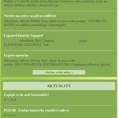
Přidejte se k nám Do našeho týmu přijmeme všeobecnou nebo praktickou sestru na
lůžkové oddělení následné a dlouhodobé pé...
Všeobecná sestra na plicní oddělení
Albertinum, odborný léčebný ústav, přijme do pracovního poměru: VŠEOBECNÁ
SESTRA na oddělení pneumologie a ftizeologiePr...
Logoped/klinický logoped
Albertinum, OLÚ, Žamberk přijme
KLINICKÉHO LOGOPEDA Nab...
Ergoterapeut/ka
Albertinum, odborný léčebný ústav, přijme do pracovního
poměru: ERGOTERAPEUTA, EGOTERAPEUTKU Požadujeme:odbornou způsobi...
všechna volná místa »
AKTUALITY
Zapojte se do naší fotosoutěže!
29.7.2026
POZOR - Změna koncovky emailové adresy
15.6.2026