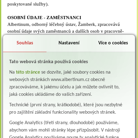
poskytované služby).
OSOBNÍ ÚDAJE - ZAMĚSTNANCI
Albertinum, odborný léčebný ústav, Žamberk, zpracovává
osobní údaje svých zaměstnanců a dalších osob v pracovně-
právních vztazích. Pracovní poměr je založen na personální
Souhlas
Nastavení
Více o cookies
evidenci, o rozsahu a druhu materiálů rozhoduje zaměstnavatel
podle uvážení a s ohledem na své povinnosti. Do osobního
spisu i do podkladů pro výpočet platu jsou zaměstnanci
Tato webová stránka používá cookies
oprávněni na svou žádost nahlédnout nebo si z nich pořídit
opis. Zaměstnavatel je povinen zajistit ochranu osobních údajů
Na
této stránce
se dozvíte, jaké soubory cookies na
svých zaměstnanců před neoprávněným přístupem
webových stránkách www.albertinum.cz obecně
nepovolaných osob nebo zneužitím.
zpracováváme, k jakému účelu a jak můžete ovlivnit to,
Zpracovávání včetně ochrany osobních údajů popisuje vnitřní
jaká cookies ukládáme do vašich zařízení.
směrnice SM-M012 Ochrana osobních údajů.
Technické (první strany, krátkodobé), které jsou nezbytné
pro zajištění základní funkcionality webových stránek.
INFORMAČNÍ POVINNOST
Viz. soubor v příloze.
Google Analytics (třetí strany, dlouhodobé) používáme,
abychom vám mohli stránky lépe přizpůsobit. V nástroji
Přílohy:
Google Analytics používáme pouze ty analytické funkce,