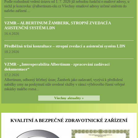
Podle rozhodnutí vedení ústavu od 1. 7. 2026 již nebudou funkční e-mailové adresy, u
nichž je koncovka: @albertinum-olu.cz Všechny emailové adresy určené směrem do
našeho zařízení ...
VZMR – ALBERTINUM ŽAMBERK, STROPNÍ ZVEDACÍ A
ASISTENČNÍ SYSTÉM LDN
16.4.2026
Předběžná tržní konzultace – stropní zvedací a asistenční systém LDN
18.2.2026
VZMR - „Interoperabilita Albertinum - zpracování zadávací
dokumentace“
17.2.2026
Albertinum, odborný léčebný ústav, Žamberk jako zadavatel, vyzývá k předložení
nabídky ceny na poskytnutí níže uvedené služby v rámci výběrového řízení veřejné
zakázky malého rozsa...
Všechny aktuality »
KVALITNÍ A BEZPEČNÉ ZDRAVOTNICKÉ ZAŘÍZENÍ