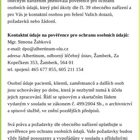
obecným nařízením jmenovala pověřence pro ochranu
osobních údajů, který plní úkoly dle čl. 39 obecného nařízení a
pro Vás je kontaktní osobou pro řešení Vašich dotazů,
požadavků nebo žádostí.
Kontaktní údaje na pověřence pro ochranu osobních údajů:
Mgr. Simona Žabková
e-mail: dpo@albertinum-olu.cz
adresa: Albertinum, odborný léčebný ústav, Žamberk, Za
Kopečkem 353, Žamberk, 564 01
tel. spojení: 465 677 855, 605 211 154
Osobní údaje pacientů, klientů, zaměstnanců a dalších osob
jsou uchovávány po dobu, která je nezbytně nutná k účelu
jejich zpracování. Řídí se spisovým a skartačním řádem
vydaným v souladu se zákonem č. 499/2004 Sb., o archivnictví
a spisové službě, ve znění pozdějších předpisů.
Svá práva a požadavky dle obecného nařízení uplatňujte u
pověřence pro ochranu osobních údajů. Vaše požadavky budou
vždy řádně posouzeny a vypořádány v souladu s příslušnými