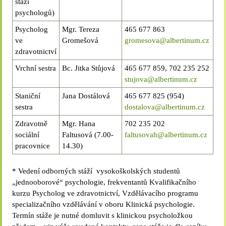
stáží
psychologů)
Psycholog
Mgr. Tereza
465 677 863
ve
Gromešová
gromesova@albertinum.cz
zdravotnictví
Vrchní sestra
Bc. Jitka Stůjová
465 677 859, 702 235 252
stujova@albertinum.cz
Staniční
Jana Dostálová
465 677 825 (954)
sestra
dostalova@albertinum.cz
Zdravotně
Mgr. Hana
702 235 202
sociální
Faltusová (7.00-
faltusovah@albertinum.cz
pracovnice
14.30)
* Vedení odborných stáží vysokoškolských studentů
„jednooborové“ psychologie, frekventantů Kvalifikačního
kurzu Psycholog ve zdravotnictví, Vzdělávacího programu
specializačního vzdělávání v oboru Klinická psychologie.
Termín stáže je nutné domluvit s klinickou psycholožkou