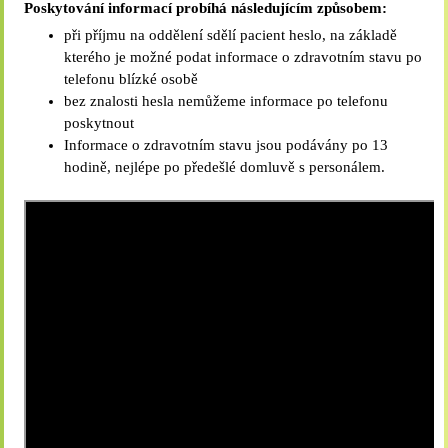
Poskytování informací probíhá následujícím způsobem:
při příjmu na oddělení sdělí pacient heslo, na základě
kterého je možné podat informace o zdravotním stavu po
telefonu blízké osobě
bez znalosti hesla nemůžeme informace po telefonu
poskytnout
Informace o zdravotním stavu jsou podávány po 13
hodině, nejlépe po předešlé domluvě s personálem.