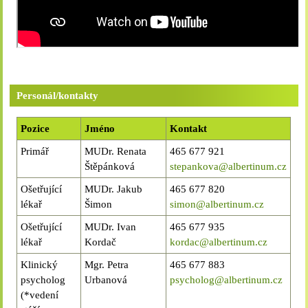
Personál/kontakty
Pozice
Jméno
Kontakt
Primář
MUDr. Renata
465 677 921
Štěpánková
stepankova@albertinum.cz
Ošetřující
MUDr. Jakub
465 677 820
lékař
Šimon
simon@albertinum.cz
Ošetřující
MUDr. Ivan
465 677 935
lékař
Kordač
kordac@albertinum.cz
Klinický
Mgr. Petra
465 677 883
psycholog
Urbanová
psycholog@albertinum.cz
(*vedení