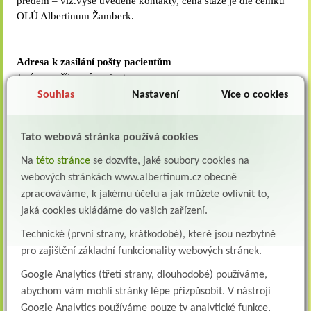
předem – viz.výše uvedené kontakty, cena stáže je dle ceníku
OLÚ Albertinum Žamberk.
Adresa k zasílání pošty pacientům
Jméno a příjmení pacienta
Albertinum OLU / Psychiatrie
Souhlas
Nastavení
Více o cookies
Za Kopečkem 353
564 01, Žamberk
Tato webová stránka používá cookies
Na
této stránce
se dozvíte, jaké soubory cookies na
Reforma psychiatrické péče
webových stránkách www.albertinum.cz obecně
zpracováváme, k jakému účelu a jak můžete ovlivnit to,
jaká cookies ukládáme do vašich zařízení.
Reforma psychiatrické péče
v Albertinum, OLÚ,
Technické (první strany, krátkodobé), které jsou nezbytné
Žamberk V současné době
pro zajištění základní funkcionality webových stránek.
dochází v nejen v lůžkové
Google Analytics (třetí strany, dlouhodobé) používáme,
psychiatrické péči k velkým
reformním změnám, které
abychom vám mohli stránky lépe přizpůsobit. V nástroji
Více
vycházejí ze Strategie
Google Analytics používáme pouze ty analytické funkce,