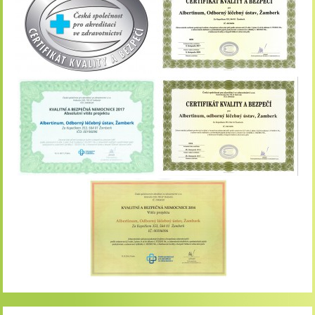
Ambulanci s rozšířenou
péčí.Do roku 2030
plánujeme poskytovat na
části lůžek
gerontopsychiatrickou péči,
na základě smluv se
zdravotními pojišťovnami.