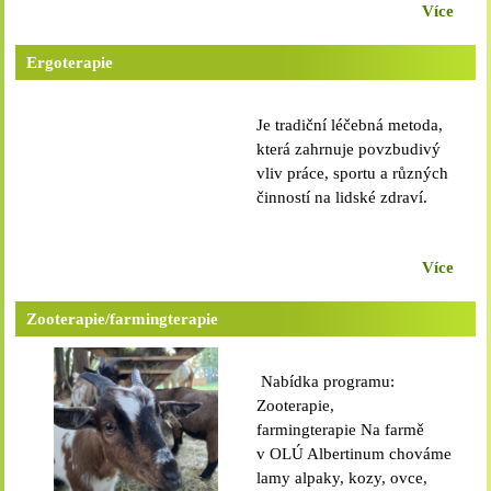
Žamberk vytvořen
Více
budově bývalé Lékařské
transformační plán, který
vily). Objednání koordinuje
obsahuje tyto strategické
sestra stacionáře na
Ergoterapie
cíle a plány
telefonu: +420 601 129
transformace. ZÁKLADNÍ
552případně e-
Je tradiční léčebná metoda,
CÍLE TRANSFORMACE V
mailu: stacionar@albertinum.cz, 
která zahrnuje povzbudivý
ALBERTINUM, OLÚ,
našich služeb je uvedena na
vliv práce, sportu a různých
ŽAMBERKPoskytovat
přiloženém letáku.
činností na lidské zdraví.
psychiatrickou terénní péči
ve vlastním prostředí
pacienta prostřednictvím
Více
psychiatrické sestry.Rozšířit
služby psychiatrické
Zooterapie/farmingterapie
stacionáře pro všechny
psychiatrické
diagnózy.Zřídit ambulanci
Nabídka programu:
s rozšířenou
Zooterapie,
péčí.Transformovat část
farmingterapie Na farmě
všeobecných
v OLÚ Albertinum chováme
psychiatrických lůžek na
lamy alpaky, kozy, ovce,
gerontopsychiatrická