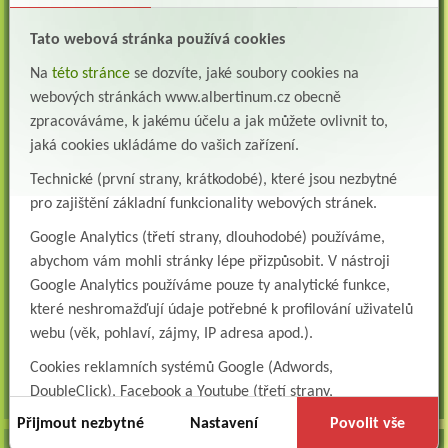
Lékař oddělení pneumologie a ftizeologie (plicní oddělení)
Tato webová stránka používá cookies
Albertinum, odborný léčebný ústav, Žamberk přijme do pracovního poměru: Lékaře na
oddělení pneumologie a ftizeologie (pl...
Na
této stránce
se dozvíte, jaké soubory cookies na
webových stránkách www.albertinum.cz obecně
Všeobecná/praktická sestra na LDN
zpracováváme, k jakému účelu a jak můžete ovlivnit to,
Přidejte se k nám Do našeho týmu přijmeme všeobecnou nebo praktickou sestru na
jaká cookies ukládáme do vašich zařízení.
lůžkové oddělení následné a dlouhodobé pé...
Technické (první strany, krátkodobé), které jsou nezbytné
Všeobecná sestra na plicní oddělení
pro zajištění základní funkcionality webových stránek.
Albertinum, odborný léčebný ústav, přijme do pracovního poměru: VŠEOBECNÁ
SESTRA na oddělení pneumologie a ftizeologiePr...
Google Analytics (třetí strany, dlouhodobé) používáme,
Logoped/klinický logoped
abychom vám mohli stránky lépe přizpůsobit. V nástroji
Albertinum, OLÚ, Žamberk přijme
Google Analytics používáme pouze ty analytické funkce,
KLINICKÉHO LOGOPEDA Nab...
které neshromažďují údaje potřebné k profilování uživatelů
webu (věk, pohlaví, zájmy, IP adresa apod.).
Ergoterapeut/ka
Albertinum, odborný léčebný ústav, přijme do pracovního
Cookies reklamních systémů Google (Adwords,
poměru: ERGOTERAPEUTA, EGOTERAPEUTKU Požadujeme:odbornou způsobi...
DoubleClick), Facebook a Youtube (třetí strany,
všechna volná místa »
dlouhodobé). Tyto
cookies
slouží k marketingovému
Přijmout nezbytné
Nastavení
Povolit vše
profilování. Díky nim jsme schopni s vámi zůstat v kontaktu