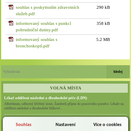
souhlas s poskytnutím zdravotních
290 kB
služeb.pdf
informovaný souhlas s punkcí
358 kB
pohrudniční dutiny.pdf
informovaný souhlas s
5.2 MB
bronchoskopií.pdf
VOLNÁ MÍSTA
Lékař oddělení následné a dlouhodobé péče (LDN)
Albertinum, odborný léčebný ústav, Žamberk přijme do pracovního poměru: Lékaře na
oddělení následné a dlouhodobé lůžkové...
Lékař na oddělení psychiatrie
Souhlas
Nastavení
Více o cookies
Albertinum, odborný léčebný ústav, Žamberkpřijme do pracovního poměru: Lékaře na
oddělení psychiatrie ...