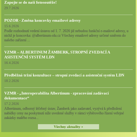
Zapojte se do naší fotosoutěže!
29.7.2026
POZOR - Změna koncovky emailové adresy
15.6.2026
Podle rozhodnutí vedení ústavu od 1. 7. 2026 již nebudou funkční e-mailové adresy, u
nichž je koncovka: @albertinum-olu.cz Všechny emailové adresy určené směrem do
našeho zařízení ...
VZMR – ALBERTINUM ŽAMBERK, STROPNÍ ZVEDACÍ A
ASISTENČNÍ SYSTÉM LDN
16.4.2026
Předběžná tržní konzultace – stropní zvedací a asistenční systém LDN
18.2.2026
VZMR - „Interoperabilita Albertinum - zpracování zadávací
dokumentace“
17.2.2026
Albertinum, odborný léčebný ústav, Žamberk jako zadavatel, vyzývá k předložení
nabídky ceny na poskytnutí níže uvedené služby v rámci výběrového řízení veřejné
zakázky malého rozsa...
Všechny aktuality »