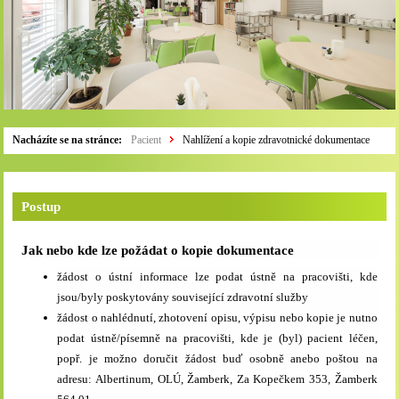
Nacházíte se na stránce:
Pacient
Nahlížení a kopie zdravotnické dokumentace
Postup
Jak nebo kde lze požádat o kopie dokumentace
žádost o ústní informace lze podat ústně na pracovišti, kde
jsou/byly poskytovány související zdravotní služby
žádost o nahlédnutí, zhotovení opisu, výpisu nebo kopie je nutno
podat ústně/písemně na pracovišti, kde je (byl) pacient léčen,
popř. je možno doručit žádost buď osobně anebo poštou na
adresu: Albertinum, OLÚ, Žamberk, Za Kopečkem 353, Žamberk