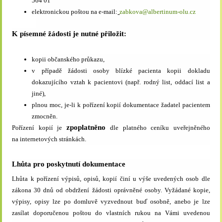
564 01
elektronickou poštou na e-mail:
zabkova@albertinum-olu.cz
K písemné žádosti je nutné přiložit:
kopii občanského průkazu,
v případě žádosti osoby blízké pacienta kopii dokladu
dokazujícího vztah k pacientovi (např. rodný list, oddací list a
jiné),
plnou moc, je-li k pořízení kopií dokumentace žadatel pacientem
zmocněn.
zpoplatněno
Pořízení kopií je
dle platného ceníku uveřejněného
na internetových stránkách.
Lhůta pro poskytnutí dokumentace
Lhůta k pořízení výpisů, opisů, kopií činí u výše uvedených osob dle
zákona 30 dnů od obdržení žádosti oprávněné osoby. Vyžádané kopie,
výpisy, opisy lze po domluvě vyzvednout buď osobně, anebo je lze
zasílat doporučenou poštou do vlastních rukou na Vámi uvedenou