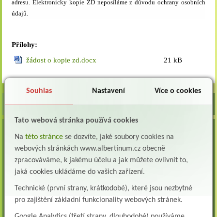
adresu. Elektronicky kopie ZD neposíláme z důvodu ochrany osobních
údajů.
Přílohy:
žádost o kopie zd.docx
21 kB
Souhlas
Nastavení
Více o cookies
Tato webová stránka používá cookies
VOLNÁ MÍSTA
Na
této stránce
se dozvíte, jaké soubory cookies na
Lékař oddělení následné a dlouhodobé péče (LDN)
webových stránkách www.albertinum.cz obecně
Albertinum, odborný léčebný ústav, Žamberk přijme do pracovního poměru: Lékaře na
zpracováváme, k jakému účelu a jak můžete ovlivnit to,
oddělení následné a dlouhodobé lůžkové...
jaká cookies ukládáme do vašich zařízení.
Lékař na oddělení psychiatrie
Technické (první strany, krátkodobé), které jsou nezbytné
Albertinum, odborný léčebný ústav, Žamberkpřijme do pracovního poměru: Lékaře na
pro zajištění základní funkcionality webových stránek.
oddělení psychiatrie ...
Google Analytics (třetí strany, dlouhodobé) používáme,