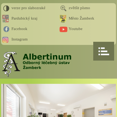
verze pro slabozraké
zvětšit písmo
Pardubický kraj
Město Žamberk
Facebook
Youtube
Instagram