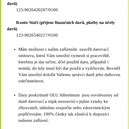
darů)
123-9026420207/0100
Konto Stáří (příjem finančních darů, platby na účely
darů)
123-9026540217/0100
Máte možnost s našim zařízením uzavřít darovací
smlouvu, která Vám umožní vymezit si pracoviště,
kterému je dar určen, účel použití daru, případně i
termín, do kdy musí být dar použit a vyúčtován. Rovněž
Vám umožní doložit Vašemu správci daně jeho daňovou
odečitatelnost.
Dary poskytnuté OLU Albertinum jsou osvobozeny od
daně darovací a nijak nesouvisí s jejími vztahy ke
zřizovateli, státnímu rozpočtu nebo zdravotnickým
pojišťovnám. 100% částky tak zůstává k dispozici
našemu zařízení.