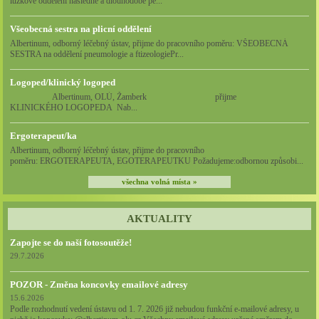
lůžkové oddělení následné a dlouhodobé pé...
Všeobecná sestra na plicní oddělení
Albertinum, odborný léčebný ústav, přijme do pracovního poměru: VŠEOBECNÁ
SESTRA na oddělení pneumologie a ftizeologiePr...
Logoped/klinický logoped
Albertinum, OLÚ, Žamberk přijme
KLINICKÉHO LOGOPEDA Nab...
Ergoterapeut/ka
Albertinum, odborný léčebný ústav, přijme do pracovního
poměru: ERGOTERAPEUTA, EGOTERAPEUTKU Požadujeme:odbornou způsobi...
všechna volná místa »
AKTUALITY
Zapojte se do naší fotosoutěže!
29.7.2026
POZOR - Změna koncovky emailové adresy
15.6.2026
Podle rozhodnutí vedení ústavu od 1. 7. 2026 již nebudou funkční e-mailové adresy, u