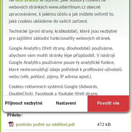
Na
této stránce
se dozvíte, jaké soubory cookies na
webových stránkách www.albertinum.cz obecně
zpracováváme, k jakému účelu a jak můžete ovlivnit to,
jaká cookies ukládáme do vašich zařízení.
Technické (první strany, krátkodobé), které jsou nezbytné
pro zajištění základní funkcionality webových stránek.
Zdravotnický materiál
Google Analytics (třetí strany, dlouhodobé) používáme,
Polohovací lůžka
abychom vám mohli stránky lépe přizpůsobit. V nástroji
Antidekubitní matrace
Google Analytics používáme pouze ty analytické funkce,
Transportní sedačky
které neshromažďují údaje potřebné k profilování uživatelů
Vybavení pokojů (noční stolky, šatní skříně)
webu (věk, pohlaví, zájmy, IP adresa apod.).
Polohovací křesla
Polohovací pomůcky
Cookies reklamních systémů Google (Adwords,
Obnovit přístrojové vybavení na jednotlivých odděleních
DoubleClick), Facebook a Youtube (třetí strany,
dlouhodobé). Tyto
cookies
slouží k marketingovému
Přijmout nezbytné
Nastavení
Povolit vše
profilování. Díky nim jsme schopni s vámi zůstat v kontaktu
Přílohy:
například prostřednictvím personalizované reklamy na
sociálních sítích.
portfolio potřeb na oddělení.pdf
472 kB