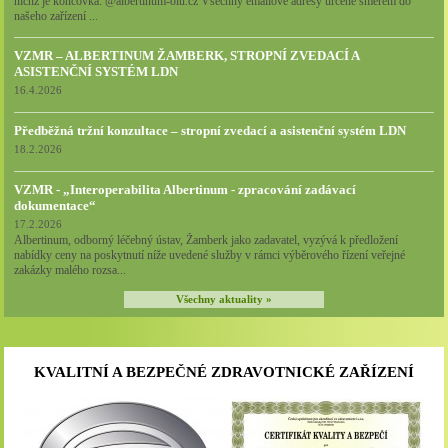
nichž je koncovka: @albertinum-olu.cz Všechny emailové adresy určené směrem do
našeho zařízení ...
VZMR – ALBERTINUM ŽAMBERK, STROPNÍ ZVEDACÍ A
ASISTENČNÍ SYSTÉM LDN
16.4.2026
Předběžná tržní konzultace – stropní zvedací a asistenční systém LDN
18.2.2026
VZMR - „Interoperabilita Albertinum - zpracování zadávací
dokumentace“
17.2.2026
Albertinum, odborný léčebný ústav, Žamberk jako zadavatel, vyzývá k předložení
nabídky ceny na poskytnutí níže uvedené služby v rámci výběrového řízení veřejné
zakázky malého rozsa...
Všechny aktuality »
KVALITNÍ A BEZPEČNÉ ZDRAVOTNICKÉ ZAŘÍZENÍ