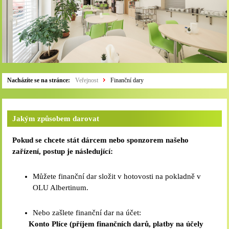
Nacházíte se na stránce:
Veřejnost
Finanční dary
Jakým způsobem darovat
Pokud se chcete stát dárcem nebo sponzorem našeho
zařízení, postup je následující:
Můžete finanční dar složit v hotovosti na pokladně v
OLU Albertinum.
Nebo zašlete finanční dar na účet:
K
onto Plíce (příjem finančních darů, platby na účely