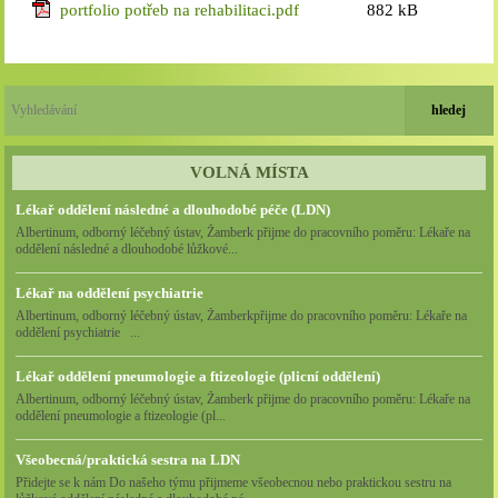
Technické cookies lišty CookieBot (třetí strany, dlouhodobé),
portfolio potřeb na rehabilitaci.pdf
882 kB
díky které si naše webové stránky pamatují vaše volby
ohledně toho, s jakými (netechnickými) cookies nám
umožňujete nakládat.
Cookies nikdy nepoužíváme k tomu, abychom vás osobně
jakkoli identifikovali, a nikdy do nich neumisťujeme citlivá
nebo osobní data.
VOLNÁ MÍSTA
Lékař oddělení následné a dlouhodobé péče (LDN)
Albertinum, odborný léčebný ústav, Žamberk přijme do pracovního poměru: Lékaře na
oddělení následné a dlouhodobé lůžkové...
Lékař na oddělení psychiatrie
Albertinum, odborný léčebný ústav, Žamberkpřijme do pracovního poměru: Lékaře na
oddělení psychiatrie ...
Lékař oddělení pneumologie a ftizeologie (plicní oddělení)
Albertinum, odborný léčebný ústav, Žamberk přijme do pracovního poměru: Lékaře na
oddělení pneumologie a ftizeologie (pl...
Všeobecná/praktická sestra na LDN
Přidejte se k nám Do našeho týmu přijmeme všeobecnou nebo praktickou sestru na