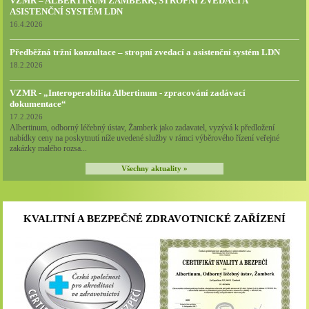
VZMR – ALBERTINUM ŽAMBERK, STROPNÍ ZVEDACÍ A
ASISTENČNÍ SYSTÉM LDN
16.4.2026
Předběžná tržní konzultace – stropní zvedací a asistenční systém LDN
18.2.2026
VZMR - „Interoperabilita Albertinum - zpracování zadávací
dokumentace“
17.2.2026
Albertinum, odborný léčebný ústav, Žamberk jako zadavatel, vyzývá k předložení
nabídky ceny na poskytnutí níže uvedené služby v rámci výběrového řízení veřejné
zakázky malého rozsa...
Všechny aktuality »
KVALITNÍ A BEZPEČNÉ ZDRAVOTNICKÉ ZAŘÍZENÍ