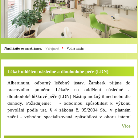
Nacházíte se na stránce:
Veřejnost
Volná místa
Lékař oddělení následné a dlouhodobé péče (LDN)
Albertinum, odborný léčebný ústav, Žamberk přijme do
pracovního poměru: Lékaře na oddělení následné a
dlouhodobé lůžkové péče (LDN) Nástup možný ihned nebo dle
dohody. Požadujeme: - odbornou způsobilost k výkonu
povolání podle ust. § 4 zákona č. 95/2004 Sb., v platném
znění - výhodou specializovaná způsobilost v oboru interní
lékařství, geriatrie - trestní bezúhonnost - zdravotní způsobilost
Více
bez omezení - praxe v oboru minimálně 5 let
vítána Nabízíme: - nadstandardní platové podmínky