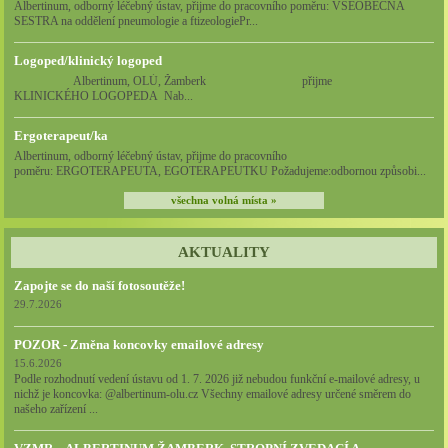
Albertinum, odborný léčebný ústav, přijme do pracovního poměru: VŠEOBECNÁ
SESTRA na oddělení pneumologie a ftizeologiePr...
Logoped/klinický logoped
Albertinum, OLÚ, Žamberk přijme
KLINICKÉHO LOGOPEDA Nab...
Ergoterapeut/ka
Albertinum, odborný léčebný ústav, přijme do pracovního
poměru: ERGOTERAPEUTA, EGOTERAPEUTKU Požadujeme:odbornou způsobi...
všechna volná místa »
AKTUALITY
Zapojte se do naší fotosoutěže!
29.7.2026
POZOR - Změna koncovky emailové adresy
15.6.2026
Podle rozhodnutí vedení ústavu od 1. 7. 2026 již nebudou funkční e-mailové adresy, u
nichž je koncovka: @albertinum-olu.cz Všechny emailové adresy určené směrem do
našeho zařízení ...