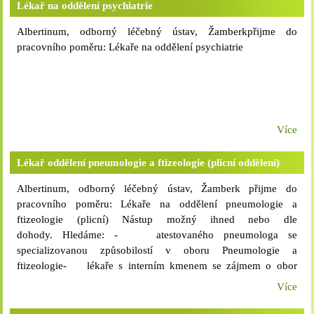
Lékař na oddělení psychiatrie
odpovídající zařazení dle nařízení vlády č. 341/2017 Sb.,
osobní příplatek, zvláštní příplatek- náborový příspěvek-
Albertinum, odborný léčebný ústav, Žamberkpřijme do
možnost plného i zkráceného pracovního úvazku- možnost
pracovního poměru: Lékaře na oddělení psychiatrie
přidělení bytu či zajištění ubytování- 5 týdnů řádné dovolené-
benefity z FKSP včetně příspěvku na stravování (místní kvalitní
kuchyně v našem zařízení)- firemní mobilní tarif pro soukromé
využití (hlasový i datový tarif za bezkonkurenční cenu)-
podpora dalšího vzdělávání, včetně bezplatné účasti na
Více
vzdělávacích akcích v našem zařízení- příjemný kolektiv,
možnost seberealizace a osobního rozvoje Bližší informace:na
Lékař oddělení pneumologie a ftizeologie (plicní oddělení)
tel. č. 465 677 941, 723 902 541, svou nabídku s kopiemi
požadovaných dokladů o získané kvalifikaci, životopisem a
Albertinum, odborný léčebný ústav, Žamberk přijme do
přehledem o průběhu předchozí praxe zašlete poštou na adresu
pracovního poměru: Lékaře na oddělení pneumologie a
Albertinum, odborný léčebný ústav, Žamberk, Za kopečkem
ftizeologie (plicní) Nástup možný ihned nebo dle
353, 564 01 Žamberk příp. e-mailem na
dohody. Hledáme: - atestovaného pneumologa se
adresu albertinum@albertinum-olu.cz.
specializovanou způsobilostí v oboru Pneumologie a
ftizeologie- lékaře s interním kmenem se zájmem o obor
Pneumologie a ftizeologie- lékaře
Více
absolventa Požadujeme: - odbornou způsobilost k výkonu
povolání podle ust. § 4 zákona č. 95/2004 Sb., v platném