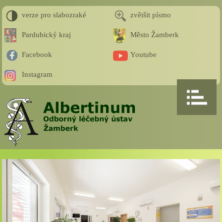
verze pro slabozraké
zvětšit písmo
Pardubický kraj
Město Žamberk
Facebook
Youtube
Instagram