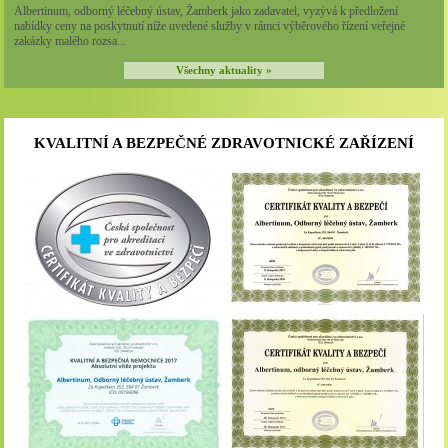
Albertinum, odborný léčebný ústav, Žamberk jako zadavatel, vyzývá k předložení
nabídky ceny na poskytnutí níže uvedené služby v rámci výběrového řízení veřejné
zakázky malého rozsa...
Všechny aktuality »
KVALITNÍ A BEZPEČNÉ ZDRAVOTNICKÉ ZAŘÍZENÍ