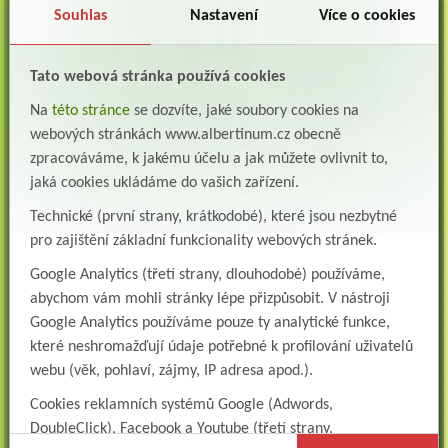
Souhlas
Nastavení
Více o cookies
Lékař na oddělení psychiatrie
Albertinum, odborný léčebný ústav, Žamberkpřijme do pracovního poměru: Lékaře na
oddělení psychiatrie ...
Tato webová stránka používá cookies
Lékař oddělení pneumologie a ftizeologie (plicní oddělení)
Na
této stránce
se dozvíte, jaké soubory cookies na
Albertinum, odborný léčebný ústav, Žamberk přijme do pracovního poměru: Lékaře na
webových stránkách www.albertinum.cz obecně
oddělení pneumologie a ftizeologie (pl...
zpracováváme, k jakému účelu a jak můžete ovlivnit to,
jaká cookies ukládáme do vašich zařízení.
Všeobecná/praktická sestra na LDN
Přidejte se k nám Do našeho týmu přijmeme všeobecnou nebo praktickou sestru na
Technické (první strany, krátkodobé), které jsou nezbytné
lůžkové oddělení následné a dlouhodobé pé...
pro zajištění základní funkcionality webových stránek.
Všeobecná sestra na plicní oddělení
Google Analytics (třetí strany, dlouhodobé) používáme,
Albertinum, odborný léčebný ústav, přijme do pracovního poměru: VŠEOBECNÁ
SESTRA na oddělení pneumologie a ftizeologiePr...
abychom vám mohli stránky lépe přizpůsobit. V nástroji
Google Analytics používáme pouze ty analytické funkce,
Logoped/klinický logoped
které neshromažďují údaje potřebné k profilování uživatelů
Albertinum, OLÚ, Žamberk přijme
webu (věk, pohlaví, zájmy, IP adresa apod.).
KLINICKÉHO LOGOPEDA Nab...
Cookies reklamních systémů Google (Adwords,
Ergoterapeut/ka
DoubleClick), Facebook a Youtube (třetí strany,
Albertinum, odborný léčebný ústav, přijme do pracovního
poměru: ERGOTERAPEUTA, EGOTERAPEUTKU Požadujeme:odbornou způsobi...