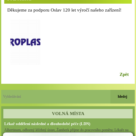
Děkujeme za podporu Oslav 120 let výročí našeho zařízení!
Zpět
VOLNÁ MÍSTA
Lékař oddělení následné a dlouhodobé péče (LDN)
Albertinum, odborný léčebný ústav, Žamberk přijme do pracovního poměru: Lékaře na
oddělení následné a dlouhodobé lůžkové...