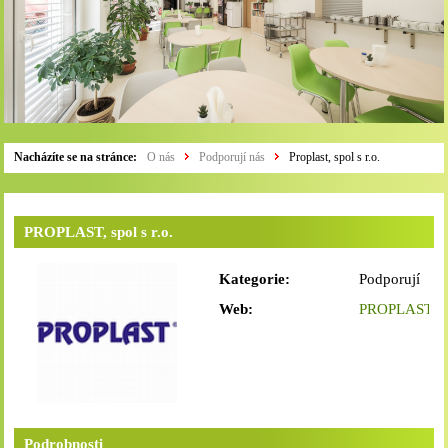
Nacházíte se na stránce:
O nás
Podporují nás
Proplast, spol s r.o.
PROPLAST, spol s r.o.
Kategorie:
Podporují
nás
Web:
PROPLAST,
spol s r.o.
Podrobnosti