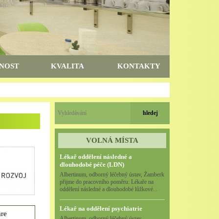
NOST
KVALITA
KONTAKTY
VOLNÁ MÍSTA
Lékař oddělení následné a
dlouhodobé péče (LDN)
Albertinum, odborný léčebný ústav, Žamberk
přijme do pracovního poměru: Lékaře na
oddělení následné a dlouhodobé lůžkové...
Lékař na oddělení psychiatrie
are
Albertinum, odborný léčebný ústav,