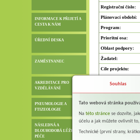
Registrační číslo
:
Plánovací období
:
INFORMACE K PŘIJETÍ A
CESTA K NÁM
Program
:
Prioritní osa
:
ÚŘEDNÍ DESKA
Oblast podpory
:
Žadatel
:
ZAMĚSTNANEC
Cíle projektu
:
AKREDITACE PRO
Souhlas
VZDĚLÁVÁNÍ
Tato webová stránka použív
PNEUMOLOGIE A
FTIZEOLOGIE
Na
této stránce
se dozvíte, j
účelu a jak můžete ovlivnit to
NÁSLEDNÁ A
DLOUHODOBÁ LŮŽKOVÁ
Technické (první strany, krátk
PÉČE