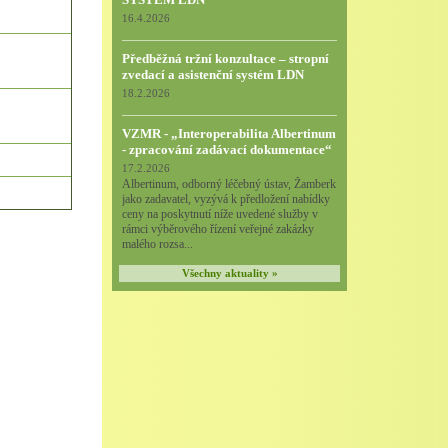
16.4.2026
Předběžná tržní konzultace – stropní
zvedací a asistenční systém LDN
18.2.2026
VZMR - „Interoperabilita Albertinum
- zpracování zadávací dokumentace“
17.2.2026
Albertinum, odborný léčebný ústav, Žamberk
jako zadavatel, vyzývá k předložení nabídky
ceny na poskytnutí níže uvedené služby v
rámci výběrového řízení veřejné zakázky
malého rozsa...
Všechny aktuality »