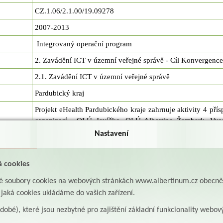
CZ.1.06/2.1.00/19.09278
2007-2013
Integrovaný operační program
2. Zavádění ICT v územní veřejné správě - Cíl Konvergence
2.1. Zavádění ICT v územní veřejné správě
Pardubický kraj
Projekt eHealth Pardubického kraje zahrnuje aktivity 4 př
organizací - OLÚ Jevíčko, OLÚ Albertina Žamberk, Vy
nemocnice a Nemocnice následné péče Moravská Třebov
Nastavení
přispěl k modernizaci stávajících zdravotnických ICT te
nákupu potřebného technického vybavení, optimalizaci
á cookies
procesů, zavedení eReceptu, rozšíření nemocničního in
systému (NIS) a laboratorního informačního systému (LIS
aké soubory cookies na webových stránkách www.albertinum.cz obecn
bezpečnosti pacientů při podávání léků a při popisov
, jaká cookies ukládáme do vašich zařízení.
v PACS, došlo k provázání na celorepublikový projekt SÚK
také naplnil aktuální legislativní požadavky v dané oblasti.
odobé), které jsou nezbytné pro zajištění základní funkcionality webov