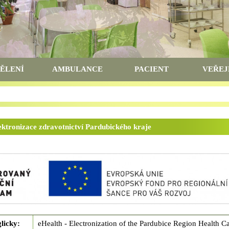
ĚLENÍ
AMBULANCE
PACIENT
VEŘEJ
lektronizace zdravotnictví Pardubického kraje
licky:
eHealth - Electronization of the Pardubice Region Health C