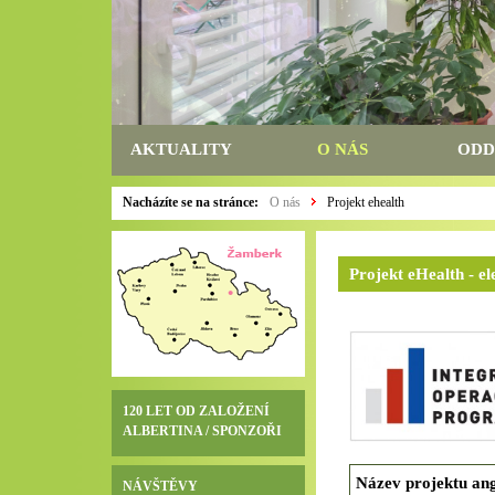
AKTUALITY
O NÁS
ODD
Nacházíte se na stránce:
O nás
Projekt ehealth
Projekt eHealth - e
120 LET OD ZALOŽENÍ
ALBERTINA / SPONZOŘI
Název projektu ang
NÁVŠTĚVY