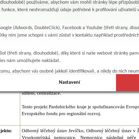
y, dlouhodobé) používáme, abychom vám mohli stránky lépe přizpůsobit
Cílem projektu je rozvoj a zkvalitnění zdravotnických 
 funkce, které neshromažďují údaje potřebné k profilování uživatelů w
podpory nasazení nových moderních IT ve čtyřech lok
vazbou na nadřízené orgány a zajištění komunikace s jiným
Konkrétně jde např. o zavedení elektronického podpisu, el
ogle (Adwords, DoubleClick), Facebook a Youtube (třetí strany, dlo
procesů při vedení ošetřovatelské dokumentace, zvýšení b
íky nim jsme schopni s vámi zůstat v kontaktu například prostředni
pacientů při podávání léků a při popisování nález
zefektivnění skladové evidence zdravotního materiál
zavedení elektronického podpisu do oblasti labo
Bot (třetí strany, dlouhodobé), díky které si naše webové stránky pam
komplementu, přizpůsobení procesů novým legis
kies nám umožňujete nakládat.
požadavkům v oblasti receptů, zajištění potřebné kom
omu, abychom vás osobně jakkoli identifikovali, a nikdy do nich neum
SÚKL, dosažení vyššího stupně bezpečnosti v oblasti a
distribuce digitálních dat, zrychlení interní komunikace,
Nastavení
dalšími zdravotnickými zařízeními, efektivnější využívání
sdílení, centralizace.
Tento projekt Pardubického kraje je spolufinancován Evrop
Evropského fondu pro regionální rozvoj.
ojektu
:
Odborný léčebný ústav Jevíčko, Odborný léčebný ústav v
Vysokomýtská nemocnice, Nemocnice následné péče