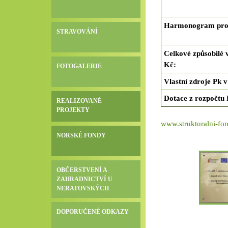
Harmonogram pro
STRAVOVÁNÍ
Celkové způsobilé 
Kč
:
FOTOGALERIE
Vlastní zdroje Pk 
Dotace z rozpočtu
REALIZOVANÉ
PROJEKTY
www.strukturalni-fon
NORSKÉ FONDY
OBČERSTVENÍ A
ZAHRADNICTVÍ U
NERATOVSKÝCH
DOPORUČENÉ ODKAZY