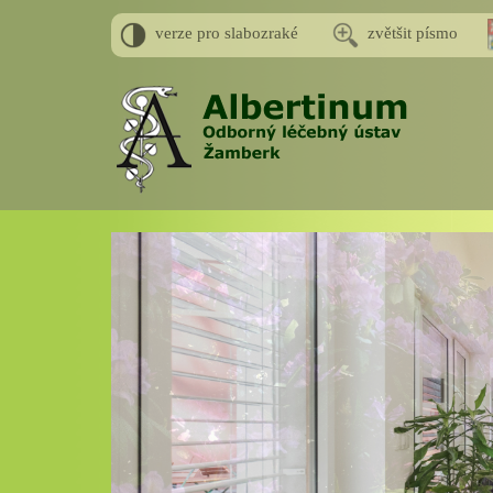
verze pro slabozraké
zvětšit písmo