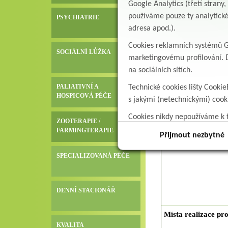
Google Analytics (třetí stran
používáme pouze ty analytické
PSYCHIATRIE
adresa apod.).
Cookies reklamních systémů Go
SOCIÁLNÍ LŮŽKA
marketingovému profilování. D
na sociálních sítích.
PALIATIVNÍ A
Technické cookies lišty Cookie
HOSPICOVÁ PÉČE
s jakými (netechnickými) coo
Cookies nikdy nepoužíváme k t
ZOOTERAPIE /
data.
FARMINGTERAPIE
Přijmout nezbytné
SPECIALIZOVANÁ PÉČE
DENNÍ STACIONÁŘ
Místa realizace pr
KVALITA