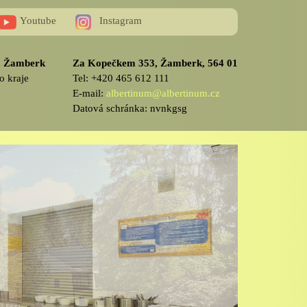
Youtube
Instagram
v, Žamberk
Za Kopečkem 353, Žamberk, 564 01
o kraje
Tel: +420 465 612 111
E-mail:
albertinum@albertinum.cz
Datová schránka: nvnkgsg