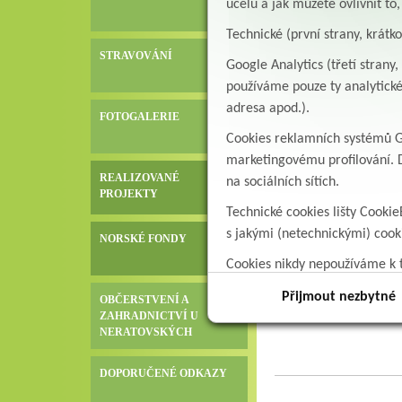
účelu a jak můžete ovlivnit to
Úspěšná účast A
Technické (první strany, krátk
Zpráva z kongres
aktivně zúčastni
STRAVOVÁNÍ
Google Analytics (třetí stran
ftizeologickou sp
používáme pouze ty analytické
specialistů v obor
adresa apod.).
témata dalšího s
FOTOGALERIE
úrovniAlbertinum
Cookies reklamních systémů Go
léčebného ústavu,
marketingovému profilování. D
na podporu mladý
REALIZOVANÉ
na sociálních sítích.
vzdělávání nové 
PROJEKTY
Technické cookies lišty Cookie
úrovni vedení ob
VZMR – ALBER
zúčastnila porady
s jakými (netechnickými) coo
NORSKÉ FONDY
témat byla proble
Cookies nikdy nepoužíváme k t
s péčí o komplik
data.
Ministerstvem zdr
Přijmout nezbytné
OBČERSTVENÍ A
tuberkulózy, kter
ZAHRADNICTVÍ U
aktivně se podíle
NERATOVSKÝCH
dopad➡️ 27. 3. – 
na využití asisten
DOPORUČENÉ ODKAZY
dýchacích cest.V 