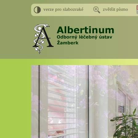
verze pro slabozraké
zvětšit písmo