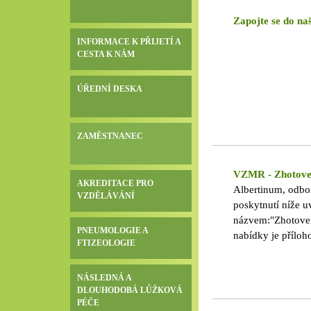
Zapojte se do naš
INFORMACE K PŘIJETÍ A
CESTA K NÁM
ÚŘEDNÍ DESKA
ZAMĚSTNANEC
VZMR - Zhotoven
AKREDITACE PRO
Albertinum, odbo
VZDĚLÁVÁNÍ
poskytnutí níže 
názvem:"Zhotoven
PNEUMOLOGIE A
nabídky je příloh
FTIZEOLOGIE
10.00 hod.
NÁSLEDNÁ A
DLOUHODOBÁ LŮŽKOVÁ
PÉČE