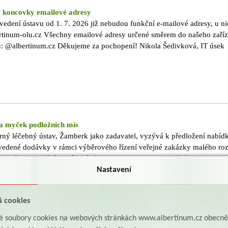
koncovky emailové adresy
vedení ústavu od 1. 7. 2026 již nebudou funkční e-mailové adresy, u ni
tinum-olu.cz Všechny emailové adresy určené směrem do našeho zaříz
: @albertinum.cz Děkujeme za pochopení! Nikola Šedivková, IT úsek
 myček podložních mís
rný léčebný ústav, Žamberk jako zadavatel, vyzývá k předložení nabíd
uvedené dodávky v rámci výběrového řízení veřejné zakázky malého ro
myček podložních mís"Výběr dodavatele bude uskutečněn formou ele
TENDERBOX jako on-line výběrové řízení.Přihláška a návod k zadání 
Nastavení
oznámení ve formě pozvánky k výběrovému řízení.Zadávací lhůta (podán
6. 2026 do 8.00 hod.
á cookies
aké soubory cookies na webových stránkách www.albertinum.cz obecn