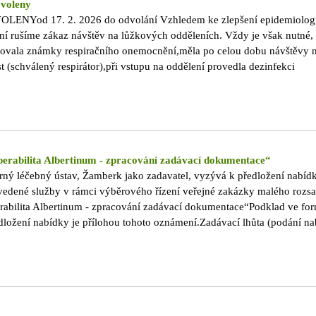
ovoleny
NYod 17. 2. 2026 do odvolání Vzhledem ke zlepšení epidemiologic
vání rušíme zákaz návštěv na lůžkových odděleních. Vždy je však nutné,
ovala známky respiračního onemocnění,měla po celou dobu návštěvy 
t (schválený respirátor),při vstupu na oddělení provedla dezinfekci
že nám pomáháte chránit vaše blízké i ty,kteří o ně pečují. 17. 2. 2026
erabilita Albertinum - zpracování zadávací dokumentace“
rný léčebný ústav, Žamberk jako zadavatel, vyzývá k předložení nabíd
uvedené služby v rámci výběrového řízení veřejné zakázky malého rozs
rabilita Albertinum - zpracování zadávací dokumentace“Podklad ve fo
dložení nabídky je přílohou tohoto oznámení.Zadávací lhůta (podání na
. 2026 do 10.00 hod