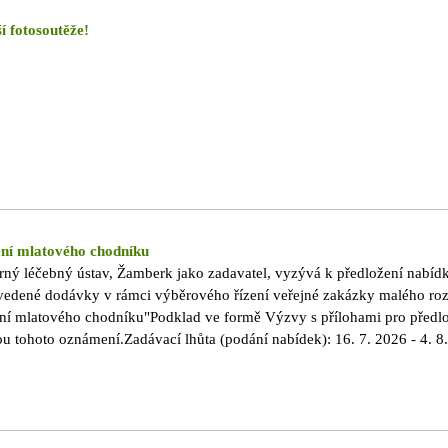
í fotosoutěže!
í mlatového chodníku
rný léčebný ústav, Žamberk jako zadavatel, vyzývá k předložení nabíd
uvedené dodávky v rámci výběrového řízení veřejné zakázky malého ro
í mlatového chodníku"Podklad ve formě Výzvy s přílohami pro předl
ou tohoto oznámení.Zadávací lhůta (podání nabídek): 16. 7. 2026 - 4. 8