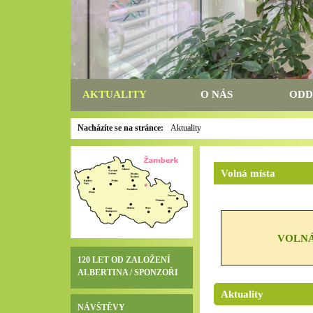
AKTUALITY
O NÁS
ODD
Nacházíte se na stránce:
Aktuality
Volná místa
VOLNÁ
120 LET OD ZALOŽENÍ
ALBERTINA / SPONZOŘI
Aktuality
NÁVŠTĚVY