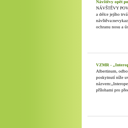
Návštěvy opět p
NÁVŠTĚVY POVOLE
a délce jejího tr
návštěva:nevykaz
ochranu nosu a ús
rukou. Děkujeme, 
Špačekředitel
VZMR - „Interop
Albertinum, odbo
poskytnutí níže 
názvem:„Interope
přílohami pro pře
02. 2026 - 27. 02