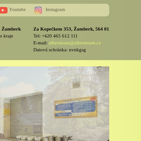
Youtube
Instagram
v, Žamberk
Za Kopečkem 353, Žamberk, 564 01
o kraje
Tel: +420 465 612 111
E-mail:
albertinum@albertinum.cz
Datová schránka: nvnkgsg