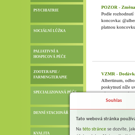
POZOR - Změna 
PSYCHIATRIE
Podle rozhodnutí 
koncovka: @alber
platnou koncovku
SOCIÁLNÍ LŮŽKA
PALIATIVNÍ A
HOSPICOVÁ PÉČE
ZOOTERAPIE /
VZMR - Dodávka
FARMINGTERAPIE
Albertinum, odbo
poskytnutí níže 
SPECIALIZOVANÁ PÉČE
názvem:"Dodávka 
aukce v systému 
Souhlas
přílohou tohoto 
DENNÍ STACIONÁŘ
2. 6. 2026 - 11. 
Tato webová stránka použív
Na
této stránce
se dozvíte, j
KVALITA