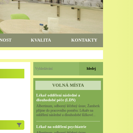
NOST
KVALITA
KONTAKTY
VOLNÁ MÍSTA
Lékař oddělení následné a
dlouhodobé péče (LDN)
Albertinum, odborný léčebný ústav, Žamberk
přijme do pracovního poměru: Lékaře na
oddělení následné a dlouhodobé lůžkové...
Lékař na oddělení psychiatrie
Albertinum, odborný léčebný ústav,