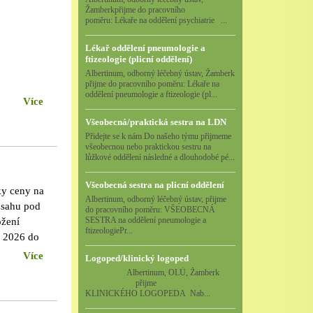
Žamberkpřijme do pracovního
poměru: Lékaře na oddělení psychiatrie ...
Lékař oddělení pneumologie a
ftizeologie (plicní oddělení)
Albertinum, odborný léčebný ústav, Žamberk
přijme do pracovního poměru: Lékaře na
oddělení pneumologie a ftizeologie (pl...
Více
Všeobecná/praktická sestra na LDN
Přidejte se k nám Do našeho týmu přijmeme
všeobecnou nebo praktickou sestru na
lůžkové oddělení následné a dlouhodobé pé...
Všeobecná sestra na plicní oddělení
ky ceny na
Albertinum, odborný léčebný ústav, přijme
zsahu pod
do pracovního poměru: VŠEOBECNÁ
SESTRA na oddělení pneumologie a
ožení
ftizeologiePr...
. 2026 do
Více
Logoped/klinický logoped
Albertinum, OLÚ, Žamberk
přijme
KLINICKÉHO LOGOPEDA Nab...