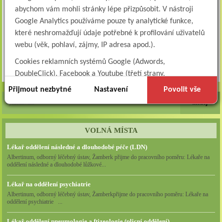
abychom vám mohli stránky lépe přizpůsobit. V nástroji
Google Analytics používáme pouze ty analytické funkce,
které neshromažďují údaje potřebné k profilování uživatelů
webu (věk, pohlaví, zájmy, IP adresa apod.).
Cookies reklamních systémů Google (Adwords,
Zpět
DoubleClick), Facebook a Youtube (třetí strany,
dlouhodobé). Tyto
cookies
slouží k marketingovému
Přijmout nezbytné
Nastavení
Povolit vše
profilování. Díky nim jsme schopni s vámi zůstat v kontaktu
například prostřednictvím personalizované reklamy na
sociálních sítích.
VOLNÁ MÍSTA
Technické cookies lišty CookieBot (třetí strany, dlouhodobé),
Lékař oddělení následné a dlouhodobé péče (LDN)
díky které si naše webové stránky pamatují vaše volby
Albertinum, odborný léčebný ústav, Žamberk přijme do pracovního poměru: Lékaře na
ohledně toho, s jakými (netechnickými) cookies nám
oddělení následné a dlouhodobé lůžkové...
umožňujete nakládat.
Lékař na oddělení psychiatrie
Cookies nikdy nepoužíváme k tomu, abychom vás osobně
Albertinum, odborný léčebný ústav, Žamberkpřijme do pracovního poměru: Lékaře na
oddělení psychiatrie ...
jakkoli identifikovali, a nikdy do nich neumisťujeme citlivá
nebo osobní data.
Lékař oddělení pneumologie a ftizeologie (plicní oddělení)