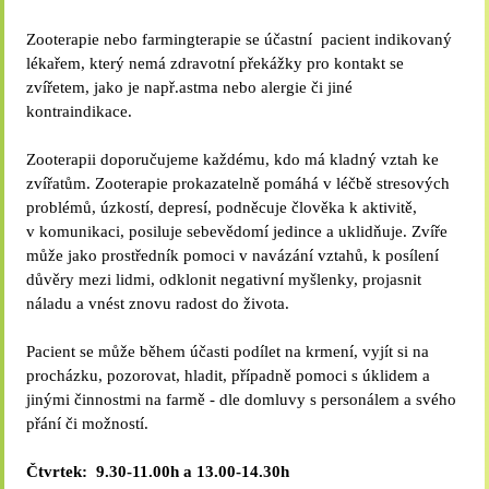
Zooterapie nebo farmingterapie se účastní
pacient indikovaný
lékařem, který nemá zdravotní překážky pro kontakt se
zvířetem, jako je např.astma nebo alergie či jiné
kontraindikace.
Zooterapii doporučujeme každému, kdo má kladný vztah ke
zvířatům. Zooterapie prokazatelně pomáhá v léčbě stresových
problémů, úzkostí, depresí, podněcuje člověka k aktivitě,
v komunikaci, posiluje sebevědomí jedince a uklidňuje. Zvíře
může jako prostředník pomoci v navázání vztahů, k posílení
důvěry mezi lidmi, odklonit negativní myšlenky, projasnit
náladu a vnést znovu radost do života.
Pacient se může během účasti podílet na krmení, vyjít si na
procházku, pozorovat, hladit, případně pomoci s úklidem a
jinými činnostmi na farmě - dle domluvy s personálem a svého
přání či možností.
Čtvrtek:
9.30-11.00h a 13.00-14.30h