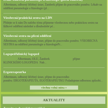
Albertinum, odborný léčebný ústav, Žamberk přijme do pracovního poměru: Lékaře na
oddělení pneumologie a ftizeologie (pl...
Všeobecná/praktická sestra na LDN
Přidejte se k nám Do našeho týmu přijmeme všeobecnou nebo praktickou sestru na
lůžkové oddělení následné a dlouhodobé pé...
Všeobecná sestra na plicní oddělení
Albertinum, odborný léčebný ústav, přijme do pracovního poměru: VŠEOBECNÁ
SESTRA na oddělení pneumologie a ftizeologiePr...
Logoped/klinický logoped
Albertinum, OLÚ, Žamberk přijme
KLINICKÉHO LOGOPEDA Nab...
Ergoterapeut/ka
Albertinum, odborný léčebný ústav, přijme do pracovního
poměru: ERGOTERAPEUTA, EGOTERAPEUTKU Požadujeme:odbornou způsobi...
všechna volná místa »
AKTUALITY