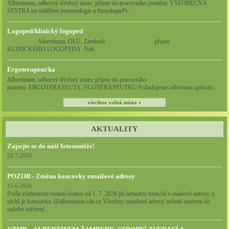
Albertinum, odborný léčebný ústav, přijme do pracovního poměru: VŠEOBECNÁ
SESTRA na oddělení pneumologie a ftizeologiePr...
Logoped/klinický logoped
Albertinum, OLÚ, Žamberk přijme
KLINICKÉHO LOGOPEDA Nab...
Ergoterapeut/ka
Albertinum, odborný léčebný ústav, přijme do pracovního
poměru: ERGOTERAPEUTA, EGOTERAPEUTKU Požadujeme:odbornou způsobi...
všechna volná místa »
AKTUALITY
Zapojte se do naší fotosoutěže!
29.7.2026
POZOR - Změna koncovky emailové adresy
15.6.2026
Podle rozhodnutí vedení ústavu od 1. 7. 2026 již nebudou funkční e-mailové adresy, u
nichž je koncovka: @albertinum-olu.cz Všechny emailové adresy určené směrem do
našeho zařízení ...