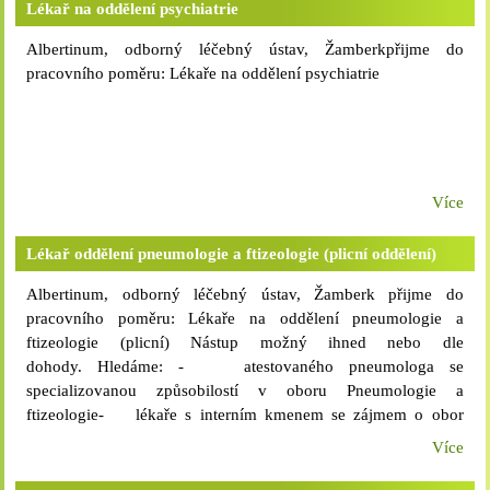
Lékař na oddělení psychiatrie
odpovídající zařazení dle nařízení vlády č. 341/2017 Sb.,
osobní příplatek, zvláštní příplatek- náborový příspěvek-
Albertinum, odborný léčebný ústav, Žamberkpřijme do
možnost plného i zkráceného pracovního úvazku- možnost
pracovního poměru: Lékaře na oddělení psychiatrie
přidělení bytu či zajištění ubytování- 5 týdnů řádné dovolené-
benefity z FKSP včetně příspěvku na stravování (místní kvalitní
kuchyně v našem zařízení)- firemní mobilní tarif pro soukromé
využití (hlasový i datový tarif za bezkonkurenční cenu)-
podpora dalšího vzdělávání, včetně bezplatné účasti na
Více
vzdělávacích akcích v našem zařízení- příjemný kolektiv,
možnost seberealizace a osobního rozvoje Bližší informace:na
Lékař oddělení pneumologie a ftizeologie (plicní oddělení)
tel. č. 465 677 941, 723 902 541, svou nabídku s kopiemi
požadovaných dokladů o získané kvalifikaci, životopisem a
Albertinum, odborný léčebný ústav, Žamberk přijme do
přehledem o průběhu předchozí praxe zašlete poštou na adresu
pracovního poměru: Lékaře na oddělení pneumologie a
Albertinum, odborný léčebný ústav, Žamberk, Za kopečkem
ftizeologie (plicní) Nástup možný ihned nebo dle
353, 564 01 Žamberk příp. e-mailem na
dohody. Hledáme: - atestovaného pneumologa se
adresu albertinum@albertinum-olu.cz.
specializovanou způsobilostí v oboru Pneumologie a
ftizeologie- lékaře s interním kmenem se zájmem o obor
Pneumologie a ftizeologie- lékaře
Více
absolventa Požadujeme: - odbornou způsobilost k výkonu
povolání podle ust. § 4 zákona č. 95/2004 Sb., v platném