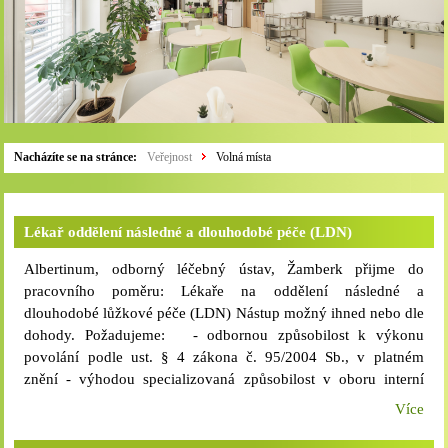
Nacházíte se na stránce:
Veřejnost
Volná místa
Lékař oddělení následné a dlouhodobé péče (LDN)
Albertinum, odborný léčebný ústav, Žamberk přijme do
pracovního poměru: Lékaře na oddělení následné a
dlouhodobé lůžkové péče (LDN) Nástup možný ihned nebo dle
dohody. Požadujeme: - odbornou způsobilost k výkonu
povolání podle ust. § 4 zákona č. 95/2004 Sb., v platném
znění - výhodou specializovaná způsobilost v oboru interní
lékařství, geriatrie - trestní bezúhonnost - zdravotní způsobilost
Více
bez omezení - praxe v oboru minimálně 5 let
vítána Nabízíme: - nadstandardní platové podmínky