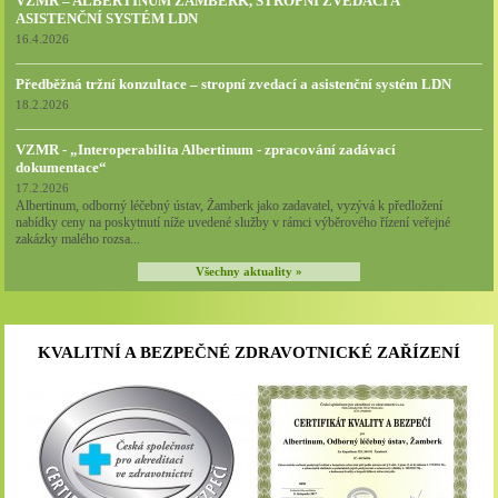
VZMR – ALBERTINUM ŽAMBERK, STROPNÍ ZVEDACÍ A
ASISTENČNÍ SYSTÉM LDN
16.4.2026
Předběžná tržní konzultace – stropní zvedací a asistenční systém LDN
18.2.2026
VZMR - „Interoperabilita Albertinum - zpracování zadávací
dokumentace“
17.2.2026
Albertinum, odborný léčebný ústav, Žamberk jako zadavatel, vyzývá k předložení
nabídky ceny na poskytnutí níže uvedené služby v rámci výběrového řízení veřejné
zakázky malého rozsa...
Všechny aktuality »
KVALITNÍ A BEZPEČNÉ ZDRAVOTNICKÉ ZAŘÍZENÍ