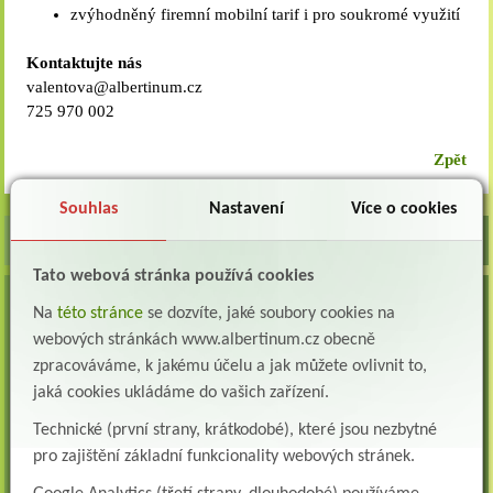
zvýhodněný firemní mobilní tarif i pro soukromé využití
Kontaktujte nás
valentova@albertinum.cz
725 970 002
Zpět
Souhlas
Nastavení
Více o cookies
Tato webová stránka používá cookies
VOLNÁ MÍSTA
Na
této stránce
se dozvíte, jaké soubory cookies na
Lékař oddělení následné a dlouhodobé péče (LDN)
webových stránkách www.albertinum.cz obecně
Albertinum, odborný léčebný ústav, Žamberk přijme do pracovního poměru: Lékaře na
zpracováváme, k jakému účelu a jak můžete ovlivnit to,
oddělení následné a dlouhodobé lůžkové...
jaká cookies ukládáme do vašich zařízení.
Lékař na oddělení psychiatrie
Technické (první strany, krátkodobé), které jsou nezbytné
Albertinum, odborný léčebný ústav, Žamberkpřijme do pracovního poměru: Lékaře na
pro zajištění základní funkcionality webových stránek.
oddělení psychiatrie ...