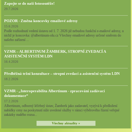
Zapojte se do naší fotosoutěže!
29.7.2026
POZOR - Změna koncovky emailové adresy
15.6.2026
Podle rozhodnutí vedení ústavu od 1. 7. 2026 již nebudou funkční e-mailové adresy, u
nichž je koncovka: @albertinum-olu.cz Všechny emailové adresy určené směrem do
našeho zařízení ...
VZMR – ALBERTINUM ŽAMBERK, STROPNÍ ZVEDACÍ A
ASISTENČNÍ SYSTÉM LDN
16.4.2026
Předběžná tržní konzultace – stropní zvedací a asistenční systém LDN
18.2.2026
VZMR - „Interoperabilita Albertinum - zpracování zadávací
dokumentace“
17.2.2026
Albertinum, odborný léčebný ústav, Žamberk jako zadavatel, vyzývá k předložení
nabídky ceny na poskytnutí níže uvedené služby v rámci výběrového řízení veřejné
zakázky malého rozsa...
Všechny aktuality »