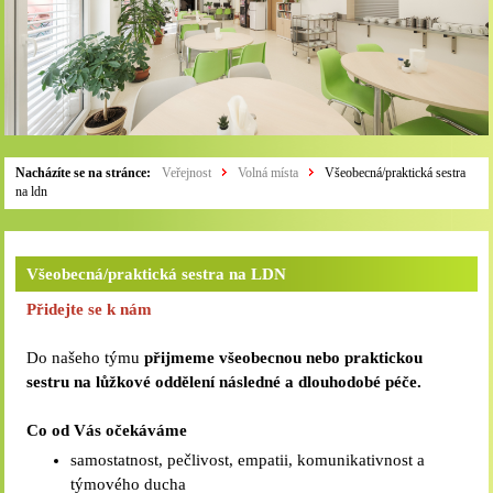
Nacházíte se na stránce:
Veřejnost
Volná místa
Všeobecná/praktická sestra
na ldn
Všeobecná/praktická sestra na LDN
Přidejte se k nám
Do našeho týmu
přijmeme všeobecnou nebo praktickou
sestru na lůžkové oddělení následné a dlouhodobé péče.
Co od Vás očekáváme
samostatnost, pečlivost, empatii, komunikativnost a
týmového ducha