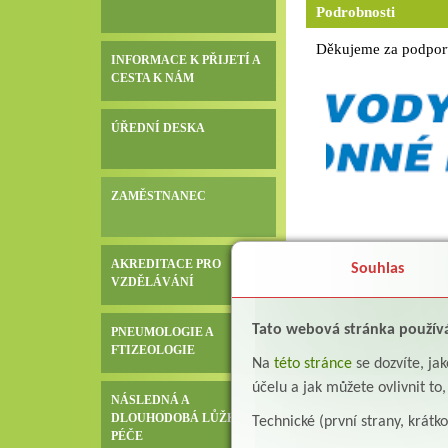
Podrobnosti
Děkujeme za podporu 
INFORMACE K PŘIJETÍ A
CESTA K NÁM
ÚŘEDNÍ DESKA
ZAMĚSTNANEC
AKREDITACE PRO
Souhlas
VZDĚLÁVÁNÍ
Tato webová stránka použív
PNEUMOLOGIE A
FTIZEOLOGIE
Na
této stránce
se dozvíte, j
účelu a jak můžete ovlivnit to
NÁSLEDNÁ A
DLOUHODOBÁ LŮŽKOVÁ
Technické (první strany, krátk
PÉČE