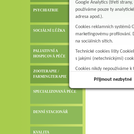
Google Analytics (třetí stran
používáme pouze ty analytické
PSYCHIATRIE
adresa apod.).
Cookies reklamních systémů Go
SOCIÁLNÍ LŮŽKA
marketingovému profilování. D
na sociálních sítích.
PALIATIVNÍ A
Technické cookies lišty Cookie
HOSPICOVÁ PÉČE
s jakými (netechnickými) coo
Cookies nikdy nepoužíváme k t
ZOOTERAPIE /
data.
FARMINGTERAPIE
Přijmout nezbytné
SPECIALIZOVANÁ PÉČE
DENNÍ STACIONÁŘ
KVALITA