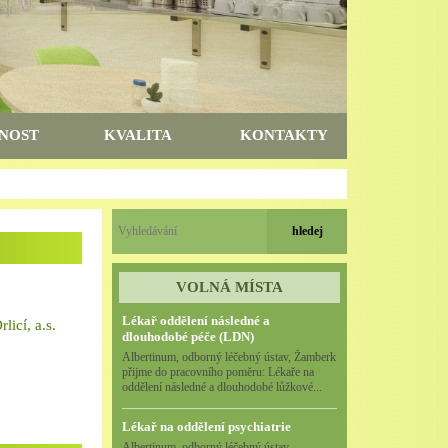
NOST
KVALITA
KONTAKTY
VOLNÁ MÍSTA
Lékař oddělení následné a
icí, a.s.
dlouhodobé péče (LDN)
Albertinum, odborný léčebný ústav, Žamberk
přijme do pracovního poměru: Lékaře na
oddělení následné a dlouhodobé lůžkové...
Lékař na oddělení psychiatrie
Albertinum, odborný léčebný ústav,