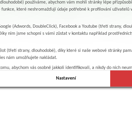
y, dlouhodobé) používáme, abychom vám mohli stránky lépe přizpůsobit
 funkce, které neshromažďují údaje potřebné k profilování uživatelů w
ogle (Adwords, DoubleClick), Facebook a Youtube (třetí strany, dlo
íky nim jsme schopni s vámi zůstat v kontaktu například prostředni
Bot (třetí strany, dlouhodobé), díky které si naše webové stránky pam
kies nám umožňujete nakládat.
omu, abychom vás osobně jakkoli identifikovali, a nikdy do nich neum
Nastavení