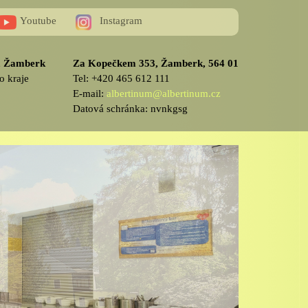
Youtube
Instagram
v, Žamberk
Za Kopečkem 353, Žamberk, 564 01
o kraje
Tel: +420 465 612 111
E-mail:
albertinum@albertinum.cz
Datová schránka: nvnkgsg