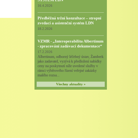
16.4.2026
Předběžná tržní konzultace – stropní
zvedací a asistenční systém LDN
18.2.2026
VZMR - „Interoperabilita Albertinum
- zpracování zadávací dokumentace“
17.2.2026
Albertinum, odborný léčebný ústav, Žamberk
jako zadavatel, vyzývá k předložení nabídky
ceny na poskytnutí níže uvedené služby v
rámci výběrového řízení veřejné zakázky
malého rozsa...
Všechny aktuality »