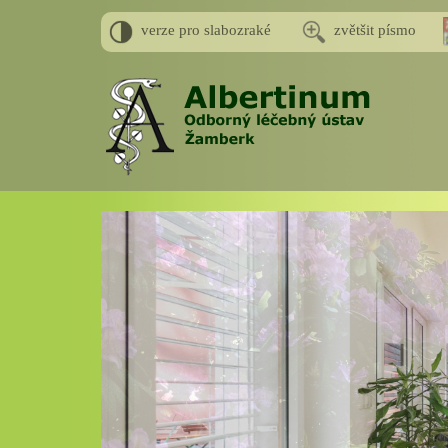
verze pro slabozraké
zvětšit písmo