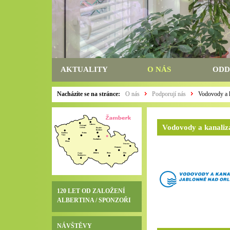
AKTUALITY
O NÁS
ODD
Nacházíte se na stránce:
O nás
Podporují nás
Vodovody a ka
Vodovody a kanaliza
120 LET OD ZALOŽENÍ
ALBERTINA / SPONZOŘI
NÁVŠTĚVY