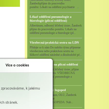
Žamberkpřijme do pracovního
poměru: Lékaře na oddělení psychiatrie ...
Lékař oddělení pneumologie a
ftizeologie (plicní oddělení)
Albertinum, odborný léčebný ústav, Žamberk
přijme do pracovního poměru: Lékaře na
oddělení pneumologie a ftizeologie (pl...
Všeobecná/praktická sestra na LDN
Přidejte se k nám Do našeho týmu přijmeme
všeobecnou nebo praktickou sestru na
lůžkové oddělení následné a dlouhodobé pé...
Zpět
Všeobecná sestra na plicní oddělení
Více o cookies
Albertinum, odborný léčebný ústav, přijme
do pracovního poměru: VŠEOBECNÁ
SESTRA na oddělení pneumologie a
ftizeologiePr...
ě zpracováváme, k jakému
Logoped/klinický logoped
Albertinum, OLÚ, Žamberk
přijme
KLINICKÉHO LOGOPEDA Nab...
ých stránek.